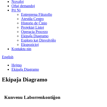
Novaĵoj
Oftaj demandoj
Pri Ni
Entreprena Filozofio
Atestila Centro
Historio de Ĉinio
Projektaj Listoj
Operacia Procezo
Ekipaĵa Diagramo
Esploro kaj Disvolviĝo
Ekspozicioj
Kontaktu nin
English
Hejmo
Ekipaĵa Diagramo
Ekipaĵa Diagramo
Kunvenu Laborrenkontiĝon