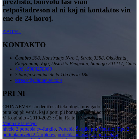
prezlisto, bonvolu lasi vian
retpoŝtadreson al ni kaj ni kontaktos vin
ene de 24 horoj.
ABONU
KONTAKTO
Ĉambro 308, Konstruaĵo N-ro 1, Strato 3358, Okcidenta
Pingzhuang-Vojo, Distrikto Fengxian, Ŝanhajo 201417, Ĉinio
+86 15000258990
7 tagojn semajne de la 10a ĝis la 18a
service@chinaevse.com
PRI NI
CHINAEVSE sin dediĉos al teknologia novigado por igi la teron pli
pura kaj pli verda, kaj alporti pli bonan vivon al homoj!
© Kopirajto - 2010-2023 : Ĉiuj Rajtoj Rezervitaj.
Mapo de la retejo
nivelo 2 portebla ev-ŝargilo
,
Portebla Ŝargilo por Veturiloj Tipo 2
,
portebla nivelo 2 ŝargilo ev
,
portebla aŭtoŝargilo por elektraj