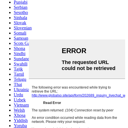
Punjabi
Serbian
Sesotho
Sinhala
Slovak
Slovenian
Somali
Samoan
Scots Gaelic
Shona
Sindhi
Sundanese
Swahili
Tajik
Tamil
Telugu
Thai
Ukrainian
Urdu
Uzbek
Vietnamese
Welsh
Xhosa
Yiddish
Yoruba