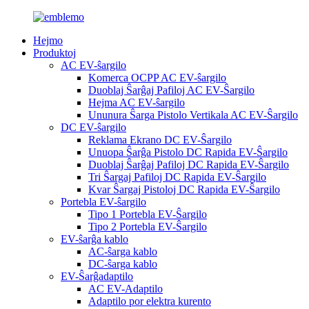
Hejmo
Produktoj
AC EV-ŝargilo
Komerca OCPP AC EV-ŝargilo
Duoblaj Ŝarĝaj Pafiloj AC EV-Ŝargilo
Hejma AC EV-ŝargilo
Ununura Ŝarga Pistolo Vertikala AC EV-Ŝargilo
DC EV-ŝargilo
Reklama Ekrano DC EV-Ŝargilo
Unuopa Ŝarĝa Pistolo DC Rapida EV-Ŝargilo
Duoblaj Ŝarĝaj Pafiloj DC Rapida EV-Ŝargilo
Tri Ŝargaj Pafiloj DC Rapida EV-Ŝargilo
Kvar Ŝargaj Pistoloj DC Rapida EV-Ŝargilo
Portebla EV-ŝargilo
Tipo 1 Portebla EV-Ŝargilo
Tipo 2 Portebla EV-Ŝargilo
EV-ŝarĝa kablo
AC-ŝarga kablo
DC-ŝarga kablo
EV-Ŝarĝadaptilo
AC EV-Adaptilo
Adaptilo por elektra kurento