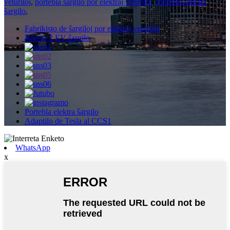
veturiloj
,
portebla ŝargilo por elektraj veturiloj
,
Portebla elektra
ŝargilo
,
Fabrikisto de ŝargiloj por elektraj veturiloj
Nivelo 2 EV-ŝargilo
Portebla elektra ŝargilo
Adaptilo de Tesla al CCS1
WhatsApp
x