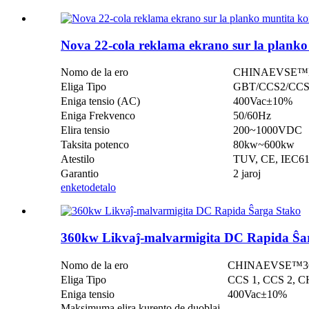
Nova 22-cola reklama ekrano sur la planko
Nomo de la ero
CHINAEVSE™️Nova
Eliga Tipo
GBT/CCS2/CC
Eniga tensio (AC)
400Vac±10%
Eniga Frekvenco
50/60Hz
Elira tensio
200~1000VDC
Taksita potenco
80kw~600kw
Atestilo
TUV, CE, IEC6
Garantio
2 jaroj
enketo
detalo
360kw Likvaĵ-malvarmigita DC Rapida Ŝa
Nomo de la ero
CHINAEVSE™️360k
Eliga Tipo
CCS 1, CCS 2, C
Eniga tensio
400Vac±10%
Maksimuma elira kurento de duoblaj