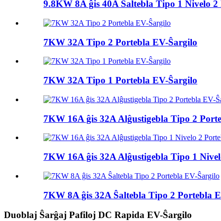
9.8KW 8A ĝis 40A Ŝaltebla Tipo 1 Nivelo 2 
7KW 32A Tipo 2 Portebla EV-Ŝargilo
7KW 32A Tipo 1 Portebla EV-Ŝargilo
7KW 16A ĝis 32A Alĝustigebla Tipo 2 Port
7KW 16A ĝis 32A Alĝustigebla Tipo 1 Nivelo
7KW 8A ĝis 32A Ŝaltebla Tipo 2 Portebla E
Duoblaj Ŝarĝaj Pafiloj DC Rapida EV-Ŝargilo