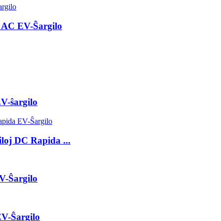
 AC EV-Ŝargilo
V-ŝargilo
oj DC Rapida ...
V-Ŝargilo
V-Ŝargilo