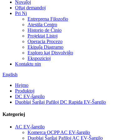
Novaĵoj
Oftaj demandoj
Pri Ni
Entreprena Filozofio
Atestila Centro
Historio de Ĉinio
Projektaj Listoj
Operacia Procezo
Ekipaĵa Diagramo
Esploro kaj Disvolviĝo
Ekspozicioj
Kontaktu nin
English
Hejmo
Produktoj
DC EV-ŝargilo
Duoblaj Ŝarĝaj Pafiloj DC Rapida EV-Ŝargilo
Kategorioj
AC EV-ŝargilo
Komerca OCPP AC EV-ŝargilo
Duoblaj Ŝarĝaj Pafiloj AC EV-Ŝargilo