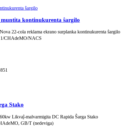
 muntita kontinukurenta ŝargilo
 22-cola reklama ekrano surplanka kontinukurenta ŝargilo
S1/CHAdeMO/NACS
1851
rga Stako
w Likvaĵ-malvarmigita DC Rapida Ŝarga Stako
HAdeMO, GB/T (nedeviga)