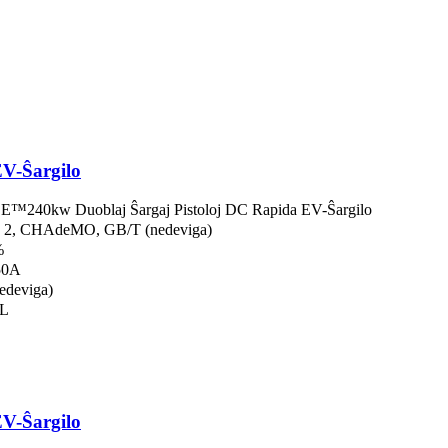
V-Ŝargilo
240kw Duoblaj Ŝargaj Pistoloj DC Rapida EV-Ŝargilo
 2, CHAdeMO, GB/T (nedeviga)
%
50A
edeviga)
UL
V-Ŝargilo