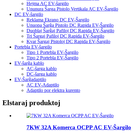
Hejma AC EV-ŝargilo
Ununura Ŝarga Pistolo Vertikala AC EV-Ŝargilo
DC EV-ŝargilo
Reklama Ekrano DC EV-Ŝargilo
Unuopa Ŝarĝa Pistolo DC Rapida EV-Ŝargilo
Duoblaj Ŝarĝaj Pafiloj DC Rapida EV-Ŝargilo
Tri Ŝargaj Pafiloj DC Rapida EV-Ŝargilo
Kvar Ŝargaj Pistoloj DC Rapida EV-Ŝargilo
Portebla EV-ŝargilo
Tipo 1 Portebla EV-Ŝargilo
Tipo 2 Portebla EV-Ŝargilo
EV-ŝarĝa kablo
AC-ŝarga kablo
DC-ŝarga kablo
EV-Ŝarĝadaptilo
AC EV-Adaptilo
Adaptilo por elektra kurento
Elstaraj produktoj
7KW 32A Komerca OCPP AC EV-Ŝargilo