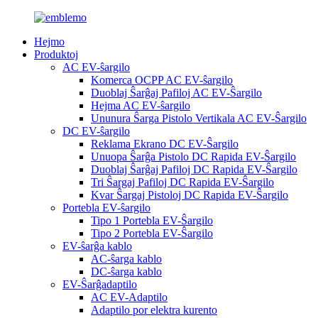
Hejmo
Produktoj
AC EV-ŝargilo
Komerca OCPP AC EV-ŝargilo
Duoblaj Ŝarĝaj Pafiloj AC EV-Ŝargilo
Hejma AC EV-ŝargilo
Ununura Ŝarga Pistolo Vertikala AC EV-Ŝargilo
DC EV-ŝargilo
Reklama Ekrano DC EV-Ŝargilo
Unuopa Ŝarĝa Pistolo DC Rapida EV-Ŝargilo
Duoblaj Ŝarĝaj Pafiloj DC Rapida EV-Ŝargilo
Tri Ŝargaj Pafiloj DC Rapida EV-Ŝargilo
Kvar Ŝargaj Pistoloj DC Rapida EV-Ŝargilo
Portebla EV-ŝargilo
Tipo 1 Portebla EV-Ŝargilo
Tipo 2 Portebla EV-Ŝargilo
EV-ŝarĝa kablo
AC-ŝarga kablo
DC-ŝarga kablo
EV-Ŝarĝadaptilo
AC EV-Adaptilo
Adaptilo por elektra kurento