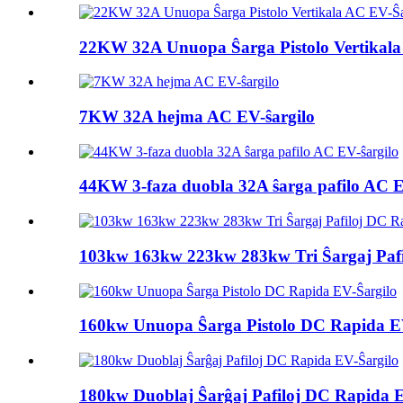
22KW 32A Unuopa Ŝarga Pistolo Vertikala
7KW 32A hejma AC EV-ŝargilo
44KW 3-faza duobla 32A ŝarga pafilo AC E
103kw 163kw 223kw 283kw Tri Ŝargaj Pafil
160kw Unuopa Ŝarga Pistolo DC Rapida E
180kw Duoblaj Ŝarĝaj Pafiloj DC Rapida E