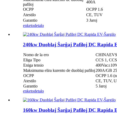
400A
pafiloj
OCPP
OCPP 1.6
Atestilo
CE, TUV
Garantio
3 Jaroj
enketo
detalo
240kw Duoblaj Ŝarĝaj Pafiloj DC Rapida E
Nomo de la ero
CHINAEVSE™️
Eliga Tipo
CCS 1, CCS
Eniga tensio
400Vac±10
Maksimuma elira kurento de duoblaj pafiloj
200A/GB 2
OCPP
OCPP 1.6 (n
Atestilo
CE, TUV, 
Garantio
5 Jaroj
enketo
detalo
160kw Duoblaj Ŝarĝaj Pafiloj DC Rapida E