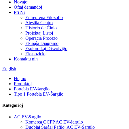
Novaĵoj
Oftaj demandoj
Pri Ni
Entreprena Filozofio
Atestila Centro
Historio de Ĉinio
Projektaj Listoj
Operacia Procezo
Ekipaĵa Diagramo
Esploro kaj Disvolviĝo
Ekspozicioj
Kontaktu nin
English
Hejmo
Produktoj
Portebla EV-ŝargilo
Tipo 1 Portebla EV-Ŝargilo
Kategorioj
AC EV-ŝargilo
Komerca OCPP AC EV-ŝargilo
Duoblaj Ŝarĝaj Pafiloj AC EV-Ŝargilo