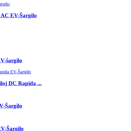
 AC EV-Ŝargilo
V-ŝargilo
oj DC Rapida ...
V-Ŝargilo
V-Ŝargilo