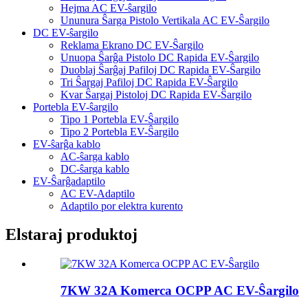
Hejma AC EV-ŝargilo
Ununura Ŝarga Pistolo Vertikala AC EV-Ŝargilo
DC EV-ŝargilo
Reklama Ekrano DC EV-Ŝargilo
Unuopa Ŝarĝa Pistolo DC Rapida EV-Ŝargilo
Duoblaj Ŝarĝaj Pafiloj DC Rapida EV-Ŝargilo
Tri Ŝargaj Pafiloj DC Rapida EV-Ŝargilo
Kvar Ŝargaj Pistoloj DC Rapida EV-Ŝargilo
Portebla EV-ŝargilo
Tipo 1 Portebla EV-Ŝargilo
Tipo 2 Portebla EV-Ŝargilo
EV-ŝarĝa kablo
AC-ŝarga kablo
DC-ŝarga kablo
EV-Ŝarĝadaptilo
AC EV-Adaptilo
Adaptilo por elektra kurento
Elstaraj produktoj
7KW 32A Komerca OCPP AC EV-Ŝargilo