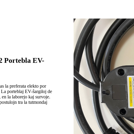
2 Portebla EV-
s la preferata elekto por
 La porteblaj EV-ŝargiloj de
n la laborejo kaj survoje.
ostulojn tra la tutmondaj