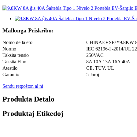
Mallonga Priskribo:
Nomo de la ero
CHINAEVSE™️9.8KW 8A ĝi
Normo
IEC 62196-I -2014/UL 2
Taksita tensio
250VAC
Taksita Fluo
8A 10A 13A 16A 40A
Atestilo
CE, TUV, UL
Garantio
5 Jaroj
Sendu retpoŝton al ni
Produkta Detalo
Produktaj Etikedoj