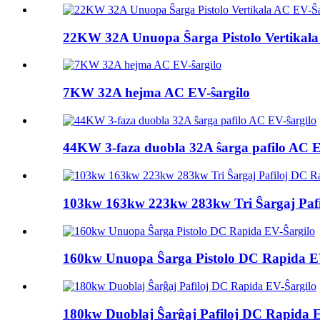
22KW 32A Unuopa Ŝarga Pistolo Vertikala
7KW 32A hejma AC EV-ŝargilo
44KW 3-faza duobla 32A ŝarga pafilo AC E
103kw 163kw 223kw 283kw Tri Ŝargaj Pafil
160kw Unuopa Ŝarga Pistolo DC Rapida E
180kw Duoblaj Ŝarĝaj Pafiloj DC Rapida E