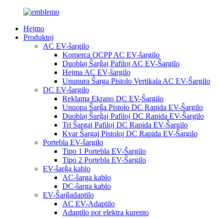
Hejmo
Produktoj
AC EV-ŝargilo
Komerca OCPP AC EV-ŝargilo
Duoblaj Ŝarĝaj Pafiloj AC EV-Ŝargilo
Hejma AC EV-ŝargilo
Ununura Ŝarga Pistolo Vertikala AC EV-Ŝargilo
DC EV-ŝargilo
Reklama Ekrano DC EV-Ŝargilo
Unuopa Ŝarĝa Pistolo DC Rapida EV-Ŝargilo
Duoblaj Ŝarĝaj Pafiloj DC Rapida EV-Ŝargilo
Tri Ŝargaj Pafiloj DC Rapida EV-Ŝargilo
Kvar Ŝargaj Pistoloj DC Rapida EV-Ŝargilo
Portebla EV-ŝargilo
Tipo 1 Portebla EV-Ŝargilo
Tipo 2 Portebla EV-Ŝargilo
EV-ŝarĝa kablo
AC-ŝarga kablo
DC-ŝarga kablo
EV-Ŝarĝadaptilo
AC EV-Adaptilo
Adaptilo por elektra kurento