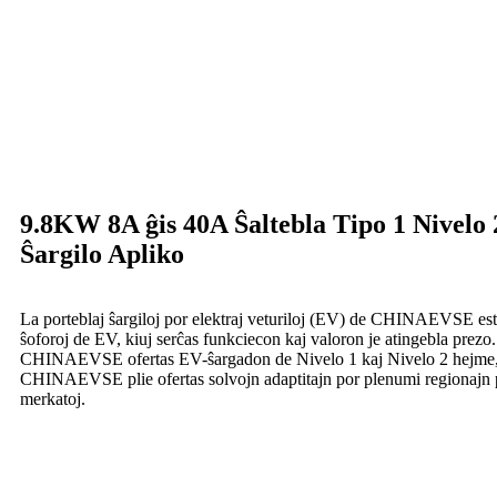
9.8KW 8A ĝis 40A Ŝaltebla Tipo 1 Nivelo 
Ŝargilo Apliko
La porteblaj ŝargiloj por elektraj veturiloj (EV) de CHINAEVSE esta
ŝoforoj de EV, kiuj serĉas funkciecon kaj valoron je atingebla prezo.
CHINAEVSE ofertas EV-ŝargadon de Nivelo 1 kaj Nivelo 2 hejme, e
CHINAEVSE plie ofertas solvojn adaptitajn por plenumi regionajn p
merkatoj.