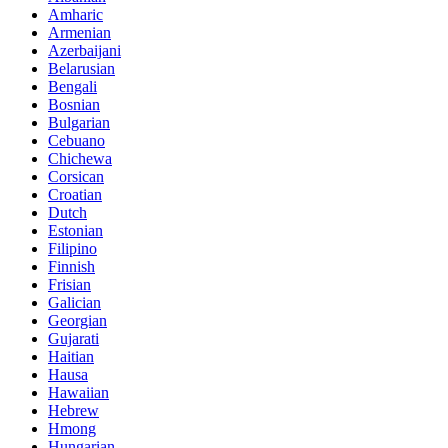
Amharic
Armenian
Azerbaijani
Belarusian
Bengali
Bosnian
Bulgarian
Cebuano
Chichewa
Corsican
Croatian
Dutch
Estonian
Filipino
Finnish
Frisian
Galician
Georgian
Gujarati
Haitian
Hausa
Hawaiian
Hebrew
Hmong
Hungarian