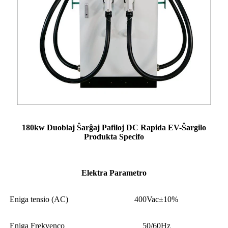
180kw Duoblaj Ŝarĝaj Pafiloj DC Rapida EV-Ŝargilo
Produkta Specifo
Elektra Parametro
Eniga tensio (AC)
400Vac±10%
Eniga Frekvenco
50/60Hz