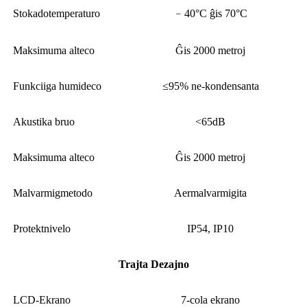
Stokadotemperaturo
﹣40°C ĝis 70°C
Maksimuma alteco
Ĝis 2000 metroj
Funkciiga humideco
≤95% ne-kondensanta
Akustika bruo
<65dB
Maksimuma alteco
Ĝis 2000 metroj
Malvarmigmetodo
Aermalvarmigita
Protektnivelo
IP54, IP10
Trajta Dezajno
LCD-Ekrano
7-cola ekrano