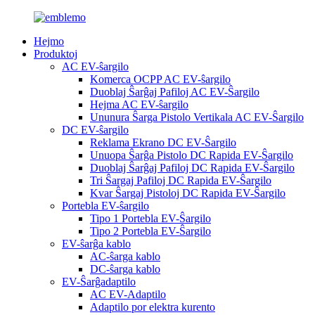
Hejmo
Produktoj
AC EV-ŝargilo
Komerca OCPP AC EV-ŝargilo
Duoblaj Ŝarĝaj Pafiloj AC EV-Ŝargilo
Hejma AC EV-ŝargilo
Ununura Ŝarga Pistolo Vertikala AC EV-Ŝargilo
DC EV-ŝargilo
Reklama Ekrano DC EV-Ŝargilo
Unuopa Ŝarĝa Pistolo DC Rapida EV-Ŝargilo
Duoblaj Ŝarĝaj Pafiloj DC Rapida EV-Ŝargilo
Tri Ŝargaj Pafiloj DC Rapida EV-Ŝargilo
Kvar Ŝargaj Pistoloj DC Rapida EV-Ŝargilo
Portebla EV-ŝargilo
Tipo 1 Portebla EV-Ŝargilo
Tipo 2 Portebla EV-Ŝargilo
EV-ŝarĝa kablo
AC-ŝarga kablo
DC-ŝarga kablo
EV-Ŝarĝadaptilo
AC EV-Adaptilo
Adaptilo por elektra kurento