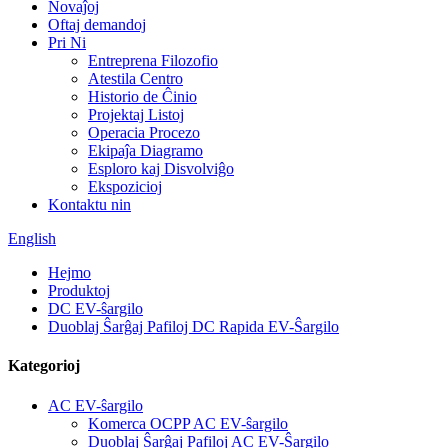
Novaĵoj
Oftaj demandoj
Pri Ni
Entreprena Filozofio
Atestila Centro
Historio de Ĉinio
Projektaj Listoj
Operacia Procezo
Ekipaĵa Diagramo
Esploro kaj Disvolviĝo
Ekspozicioj
Kontaktu nin
English
Hejmo
Produktoj
DC EV-ŝargilo
Duoblaj Ŝarĝaj Pafiloj DC Rapida EV-Ŝargilo
Kategorioj
AC EV-ŝargilo
Komerca OCPP AC EV-ŝargilo
Duoblaj Ŝarĝaj Pafiloj AC EV-Ŝargilo