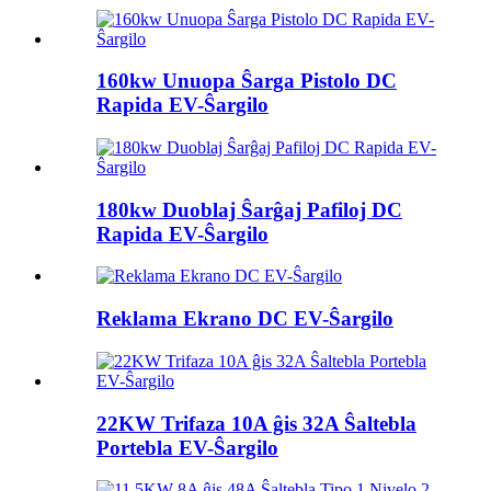
160kw Unuopa Ŝarga Pistolo DC
Rapida EV-Ŝargilo
180kw Duoblaj Ŝarĝaj Pafiloj DC
Rapida EV-Ŝargilo
Reklama Ekrano DC EV-Ŝargilo
22KW Trifaza 10A ĝis 32A Ŝaltebla
Portebla EV-Ŝargilo