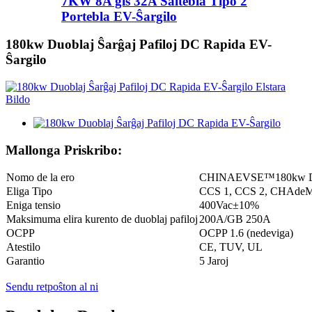
7KW 8A ĝis 32A Ŝaltebla Tipo 2
Portebla EV-Ŝargilo
180kw Duoblaj Ŝarĝaj Pafiloj DC Rapida EV-
Ŝargilo
Mallonga Priskribo:
Nomo de la ero
CHINAEVSE™️180kw Duob
Eliga Tipo
CCS 1, CCS 2, CHAdeM
Eniga tensio
400Vac±10%
Maksimuma elira kurento de duoblaj pafiloj
200A/GB 250A
OCPP
OCPP 1.6 (nedeviga)
Atestilo
CE, TUV, UL
Garantio
5 Jaroj
Sendu retpoŝton al ni