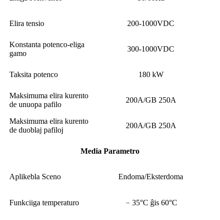
Elira tensio
200-1000VDC
Konstanta potenco-eliga
300-1000VDC
gamo
Taksita potenco
180 kW
Maksimuma elira kurento
200A/GB 250A
de unuopa pafilo
Maksimuma elira kurento
200A/GB 250A
de duoblaj pafiloj
Media Parametro
Aplikebla Sceno
Endoma/Eksterdoma
Funkciiga temperaturo
﹣35°C ĝis 60°C