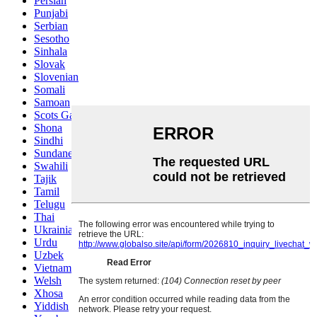
Persian
Punjabi
Serbian
Sesotho
Sinhala
Slovak
Slovenian
Somali
Samoan
Scots Gaelic
Shona
Sindhi
Sundanese
Swahili
Tajik
Tamil
Telugu
Thai
Ukrainian
Urdu
Uzbek
Vietnamese
Welsh
Xhosa
Yiddish