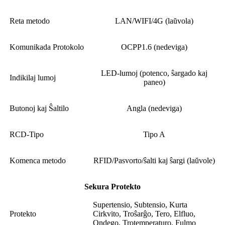
Reta metodo
LAN/WIFI/4G (laŭvola)
Komunikada Protokolo
OCPP1.6 (nedeviga)
LED-lumoj (potenco, ŝargado kaj
Indikilaj lumoj
paneo)
Butonoj kaj Ŝaltilo
Angla (nedeviga)
RCD-Tipo
Tipo A
Komenca metodo
RFID/Pasvorto/ŝalti kaj ŝargi (laŭvole)
Sekura Protekto
Supertensio, Subtensio, Kurta
Protekto
Cirkvito, Troŝarĝo, Tero, Elfluo,
Ondego, Trotemperaturo, Fulmo