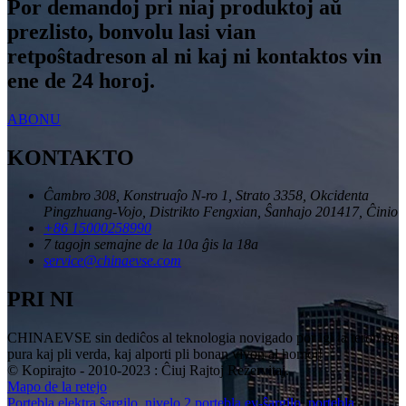
Por demandoj pri niaj produktoj aŭ
prezlisto, bonvolu lasi vian
retpoŝtadreson al ni kaj ni kontaktos vin
ene de 24 horoj.
ABONU
KONTAKTO
Ĉambro 308, Konstruaĵo N-ro 1, Strato 3358, Okcidenta
Pingzhuang-Vojo, Distrikto Fengxian, Ŝanhajo 201417, Ĉinio
+86 15000258990
7 tagojn semajne de la 10a ĝis la 18a
service@chinaevse.com
PRI NI
CHINAEVSE sin dediĉos al teknologia novigado por igi la teron pli
pura kaj pli verda, kaj alporti pli bonan vivon al homoj!
© Kopirajto - 2010-2023 : Ĉiuj Rajtoj Rezervitaj.
Mapo de la retejo
Portebla elektra ŝargilo
,
nivelo 2 portebla ev-ŝargilo
,
portebla