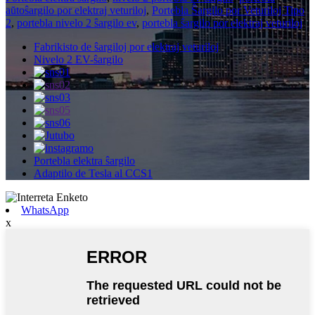
aŭtoŝargilo por elektraj veturiloj
,
Portebla Ŝargilo por Veturiloj Tipo
2
,
portebla nivelo 2 ŝargilo ev
,
portebla ŝargilo por elektraj veturiloj
,
Fabrikisto de ŝargiloj por elektraj veturiloj
Nivelo 2 EV-ŝargilo
Portebla elektra ŝargilo
Adaptilo de Tesla al CCS1
WhatsApp
x