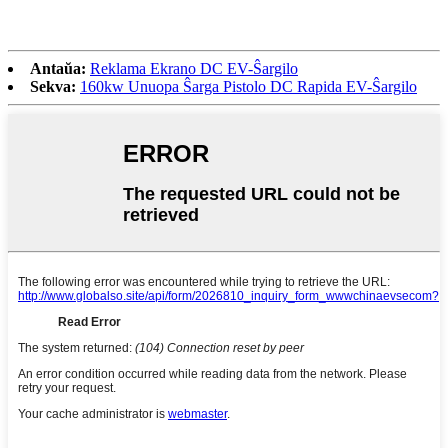
Antaŭa:
Reklama Ekrano DC EV-Ŝargilo
Sekva:
160kw Unuopa Ŝarga Pistolo DC Rapida EV-Ŝargilo