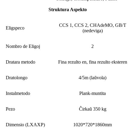
Struktura Aspekto
CCS 1, CCS 2, CHAdeMO, GB/T
Eligspeco
(nedeviga)
Nombro de Eligoj
2
Dratara metodo
Fina rezulto en, fina rezulto eksteren
Dratolongo
4/5m (laŭvola)
Instalmetodo
Plank-muntita
Pezo
Ĉirkaŭ 350 kg
Dimensio (LXAXP)
1020*720*1860mm