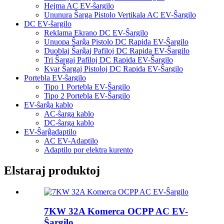
Hejma AC EV-ŝargilo
Ununura Ŝarga Pistolo Vertikala AC EV-Ŝargilo
DC EV-ŝargilo
Reklama Ekrano DC EV-Ŝargilo
Unuopa Ŝarĝa Pistolo DC Rapida EV-Ŝargilo
Duoblaj Ŝarĝaj Pafiloj DC Rapida EV-Ŝargilo
Tri Ŝargaj Pafiloj DC Rapida EV-Ŝargilo
Kvar Ŝargaj Pistoloj DC Rapida EV-Ŝargilo
Portebla EV-ŝargilo
Tipo 1 Portebla EV-Ŝargilo
Tipo 2 Portebla EV-Ŝargilo
EV-ŝarĝa kablo
AC-ŝarga kablo
DC-ŝarga kablo
EV-Ŝarĝadaptilo
AC EV-Adaptilo
Adaptilo por elektra kurento
Elstaraj produktoj
7KW 32A Komerca OCPP AC EV-
Ŝargilo