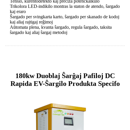
Tensio, kurentodetekto kaj preciza potenckalkulo
Trikolora LED-indikilo montras la staton de atendo, ŝargado
kaj eraro
Ŝargado per svingkarta karto, ŝargado per skanado de kodoj
kaj aliaj rajtigaj reĝimoj
Aŭtomata plena, kvanta ŝargado, regula ŝargado, taksita
ŝargado kaj aliaj ŝargaj metodoj
180kw Duoblaj Ŝarĝaj Pafiloj DC
Rapida EV-Ŝargilo Produkta Specifo