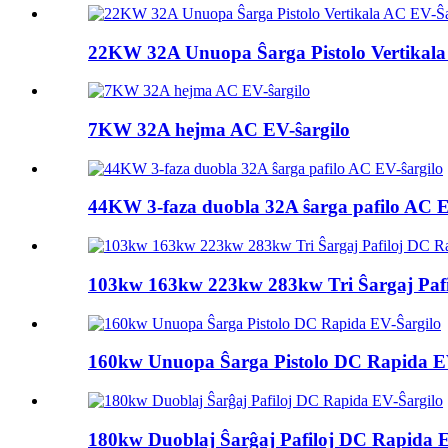
22KW 32A Unuopa Ŝarga Pistolo Vertikala
7KW 32A hejma AC EV-ŝargilo
44KW 3-faza duobla 32A ŝarga pafilo AC E
103kw 163kw 223kw 283kw Tri Ŝargaj Pafil
160kw Unuopa Ŝarga Pistolo DC Rapida E
180kw Duoblaj Ŝarĝaj Pafiloj DC Rapida E