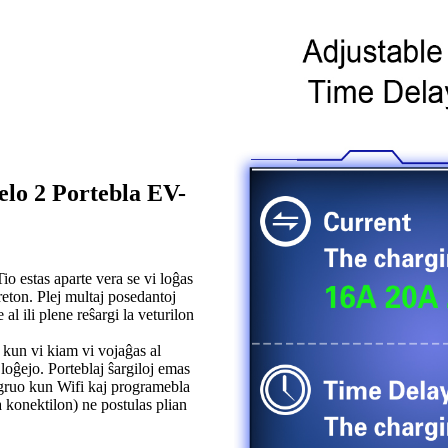
elo 2 Portebla EV-
Tio estas aparte vera se vi loĝas
reton. Plej multaj posedantoj
al ili plene reŝargi la veturilon
 kun vi kiam vi vojaĝas al
 loĝejo. Porteblaj ŝargiloj emas
kongruo kun Wifi kaj programebla
a konektilon) ne postulas plian