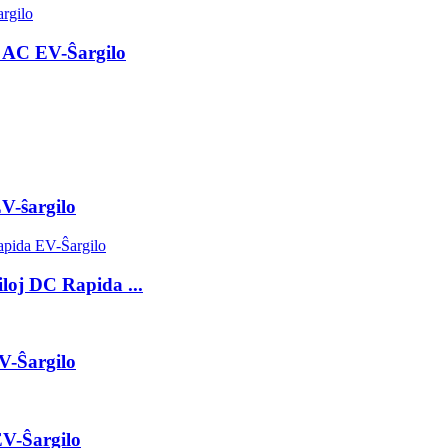
 AC EV-Ŝargilo
V-ŝargilo
oj DC Rapida ...
V-Ŝargilo
V-Ŝargilo