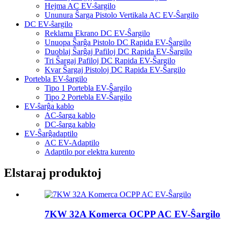
Hejma AC EV-ŝargilo
Ununura Ŝarga Pistolo Vertikala AC EV-Ŝargilo
DC EV-ŝargilo
Reklama Ekrano DC EV-Ŝargilo
Unuopa Ŝarĝa Pistolo DC Rapida EV-Ŝargilo
Duoblaj Ŝarĝaj Pafiloj DC Rapida EV-Ŝargilo
Tri Ŝargaj Pafiloj DC Rapida EV-Ŝargilo
Kvar Ŝargaj Pistoloj DC Rapida EV-Ŝargilo
Portebla EV-ŝargilo
Tipo 1 Portebla EV-Ŝargilo
Tipo 2 Portebla EV-Ŝargilo
EV-ŝarĝa kablo
AC-ŝarga kablo
DC-ŝarga kablo
EV-Ŝarĝadaptilo
AC EV-Adaptilo
Adaptilo por elektra kurento
Elstaraj produktoj
7KW 32A Komerca OCPP AC EV-Ŝargilo