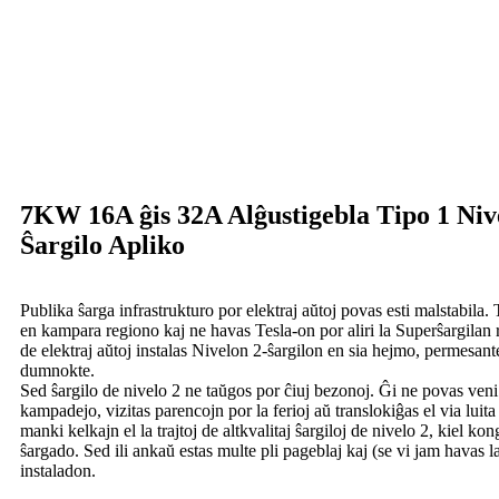
7KW 16A ĝis 32A Alĝustigebla Tipo 1 Niv
Ŝargilo Apliko
Publika ŝarga infrastrukturo por elektraj aŭtoj povas esti malstabila. 
en kampara regiono kaj ne havas Tesla-on por aliri la Superŝargilan 
de elektraj aŭtoj instalas Nivelon 2-ŝargilon en sia hejmo, permesante 
dumnokte.
Sed ŝargilo de nivelo 2 ne taŭgos por ĉiuj bezonoj. Ĝi ne povas veni
kampadejo, vizitas parencojn por la ferioj aŭ translokiĝas el via luita
manki kelkajn el la trajtoj de altkvalitaj ŝargiloj de nivelo 2, kiel 
ŝargado. Sed ili ankaŭ estas multe pli pageblaj kaj (se vi jam havas l
instaladon.