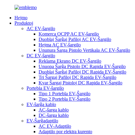
Hejmo
Produktoj
AC EV-ŝargilo
Komerca OCPP AC EV-ŝargilo
Duoblaj Ŝarĝaj Pafiloj AC EV-Ŝargilo
Hejma AC EV-ŝargilo
Ununura Ŝarga Pistolo Vertikala AC EV-Ŝargilo
DC EV-ŝargilo
Reklama Ekrano DC EV-Ŝargilo
Unuopa Ŝarĝa Pistolo DC Rapida EV-Ŝargilo
Duoblaj Ŝarĝaj Pafiloj DC Rapida EV-Ŝargilo
Tri Ŝargaj Pafiloj DC Rapida EV-Ŝargilo
Kvar Ŝargaj Pistoloj DC Rapida EV-Ŝargilo
Portebla EV-ŝargilo
Tipo 1 Portebla EV-Ŝargilo
Tipo 2 Portebla EV-Ŝargilo
EV-ŝarĝa kablo
AC-ŝarga kablo
DC-ŝarga kablo
EV-Ŝarĝadaptilo
AC EV-Adaptilo
Adaptilo por elektra kurento