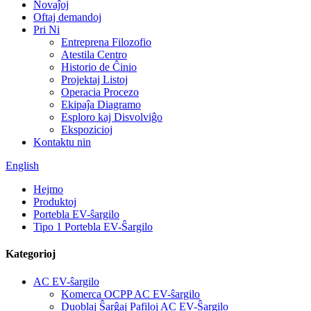
Novaĵoj
Oftaj demandoj
Pri Ni
Entreprena Filozofio
Atestila Centro
Historio de Ĉinio
Projektaj Listoj
Operacia Procezo
Ekipaĵa Diagramo
Esploro kaj Disvolviĝo
Ekspozicioj
Kontaktu nin
English
Hejmo
Produktoj
Portebla EV-ŝargilo
Tipo 1 Portebla EV-Ŝargilo
Kategorioj
AC EV-ŝargilo
Komerca OCPP AC EV-ŝargilo
Duoblaj Ŝarĝaj Pafiloj AC EV-Ŝargilo