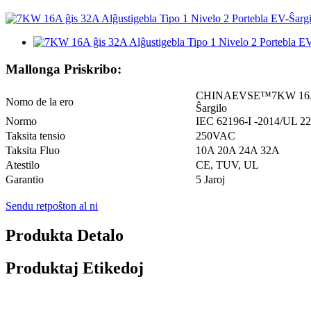
Mallonga Priskribo:
CHINAEVSE™️7KW 16A ĝis
Nomo de la ero
Ŝargilo
Normo
IEC 62196-I -2014/UL 2
Taksita tensio
250VAC
Taksita Fluo
10A 20A 24A 32A
Atestilo
CE, TUV, UL
Garantio
5 Jaroj
Sendu retpoŝton al ni
Produkta Detalo
Produktaj Etikedoj