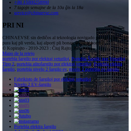
+86 15000258990
7 tagojn semajne de la 10a ĝis la 18a
service@chinaevse.com
PRI NI
CHINAEVSE sin dediĉos al teknologia novigado por igi la teron pli
pura kaj pli verda, kaj alporti pli bonan vivon al homoj!
© Kopirajto - 2010-2023 : Ĉiuj Rajtoj Rezervitaj.
Mapo de la retejo
portebla ŝargilo por elektraj veturiloj
,
Portebla Ŝargilo por Veturiloj
Tipo 2
,
portebla aŭtoŝargilo por elektraj veturiloj
,
Portebla elektra
ŝargilo
,
portebla nivelo 2 ŝargilo ev
,
nivelo 2 portebla ev-ŝargilo
,
Fabrikisto de ŝargiloj por elektraj veturiloj
Nivelo 2 EV-ŝargilo
Portebla elektra ŝargilo