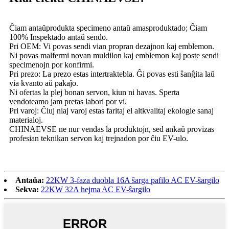
Ĉiam antaŭprodukta specimeno antaŭ amasproduktado; Ĉiam
100% Inspektado antaŭ sendo.
Pri OEM: Vi povas sendi vian propran dezajnon kaj emblemon.
Ni povas malfermi novan muldilon kaj emblemon kaj poste sendi
specimenojn por konfirmi.
Pri prezo: La prezo estas intertraktebla. Ĝi povas esti ŝanĝita laŭ
via kvanto aŭ pakaĵo.
Ni ofertas la plej bonan servon, kiun ni havas. Sperta
vendoteamo jam pretas labori por vi.
Pri varoj: Ĉiuj niaj varoj estas faritaj el altkvalitaj ekologie sanaj
materialoj.
CHINAEVSE ne nur vendas la produktojn, sed ankaŭ provizas
profesian teknikan servon kaj trejnadon por ĉiu EV-ulo.
Antaŭa:
22KW 3-faza duobla 16A ŝarga pafilo AC EV-ŝargilo
Sekva:
22KW 32A hejma AC EV-ŝargilo