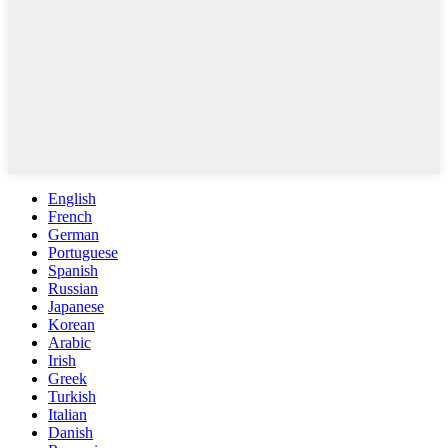
English
French
German
Portuguese
Spanish
Russian
Japanese
Korean
Arabic
Irish
Greek
Turkish
Italian
Danish