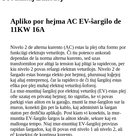
Apliko por hejma AC EV-ŝargilo de
11KW 16A
Nivelo 2 de alterna kurento (AC) estas la plej ofta formo por
funkciigi elektrajn veturilojn. Ĉi tiu potenco ankoraŭ
dependas de la norma alterna kurento, sed uzas
transformilon por altigi la tension kaj pliigi la rapidecon, per
kiu nivelo 2 povas reŝargi elektran veturilojn. Nivelo 2 de
ŝargado estas bonega elekto por hejmoj, plurunuaj loĝejoj
kaj aliaj entreprenoj, ĉar la rapideco de ĉi tiuj ŝargiloj estas
efika por plej multaj elektraj veturiloj-ŝoforoj.
La mur-muntitaj ŝargiloj por elektraj veturiloj (EV) estas plej
ofte uzataj en privataj hejmoj; tio signifas, ke vi povas
parkigi vian aŭton en la garaĝo, munti la mur-ŝargilon sur la
muron, konekti ĝin per la kablo, kaj administri la ŝargan
staton per dediĉita aplikaĵo. Post kiam vi konektis, la mur-
muntita EV-ŝargilo ŝargos la aŭton ideale, sekure kaj en
mallonga tempo. Niaj mur-muntitaj EV-ŝargiloj provizas
rapidan ŝargadon, kaj ili povas esti nivelo 1 aŭ nivelo 2, aŭ
eĉ konektoj de kontinua kurento.