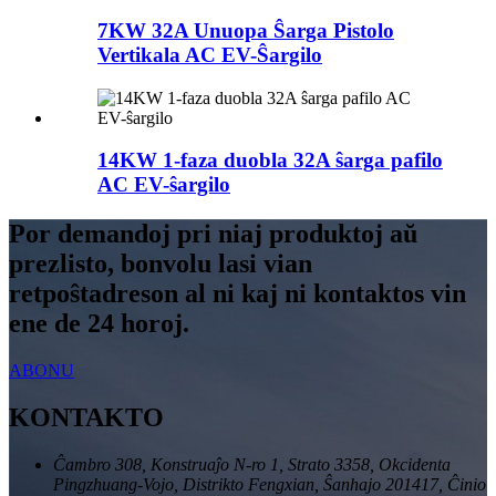
7KW 32A Unuopa Ŝarga Pistolo
Vertikala AC EV-Ŝargilo
14KW 1-faza duobla 32A ŝarga pafilo
AC EV-ŝargilo
Por demandoj pri niaj produktoj aŭ
prezlisto, bonvolu lasi vian
retpoŝtadreson al ni kaj ni kontaktos vin
ene de 24 horoj.
ABONU
KONTAKTO
Ĉambro 308, Konstruaĵo N-ro 1, Strato 3358, Okcidenta
Pingzhuang-Vojo, Distrikto Fengxian, Ŝanhajo 201417, Ĉinio