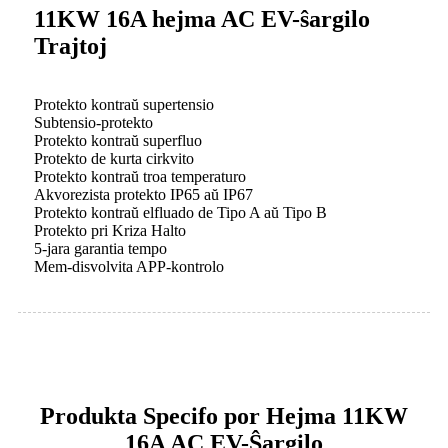
11KW 16A hejma AC EV-ŝargilo
Trajtoj
Protekto kontraŭ supertensio
Subtensio-protekto
Protekto kontraŭ superfluo
Protekto de kurta cirkvito
Protekto kontraŭ troa temperaturo
Akvorezista protekto IP65 aŭ IP67
Protekto kontraŭ elfluado de Tipo A aŭ Tipo B
Protekto pri Kriza Halto
5-jara garantia tempo
Mem-disvolvita APP-kontrolo
Produkta Specifo por Hejma 11KW
16A AC EV-Ŝargilo