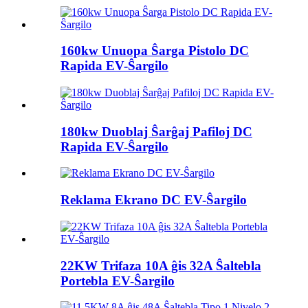
160kw Unuopa Ŝarga Pistolo DC
Rapida EV-Ŝargilo
180kw Duoblaj Ŝarĝaj Pafiloj DC
Rapida EV-Ŝargilo
Reklama Ekrano DC EV-Ŝargilo
22KW Trifaza 10A ĝis 32A Ŝaltebla
Portebla EV-Ŝargilo