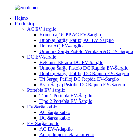
Hejmo
Produktoj
AC EV-ŝargilo
Komerca OCPP AC EV-ŝargilo
Duoblaj Ŝarĝaj Pafiloj AC EV-Ŝargilo
Hejma AC EV-ŝargilo
Ununura Ŝarga Pistolo Vertikala AC EV-Ŝargilo
DC EV-ŝargilo
Reklama Ekrano DC EV-Ŝargilo
Unuopa Ŝarĝa Pistolo DC Rapida EV-Ŝargilo
Duoblaj Ŝarĝaj Pafiloj DC Rapida EV-Ŝargilo
Tri Ŝargaj Pafiloj DC Rapida EV-Ŝargilo
Kvar Ŝargaj Pistoloj DC Rapida EV-Ŝargilo
Portebla EV-ŝargilo
Tipo 1 Portebla EV-Ŝargilo
Tipo 2 Portebla EV-Ŝargilo
EV-ŝarĝa kablo
AC-ŝarga kablo
DC-ŝarga kablo
EV-Ŝarĝadaptilo
AC EV-Adaptilo
Adaptilo por elektra kurento