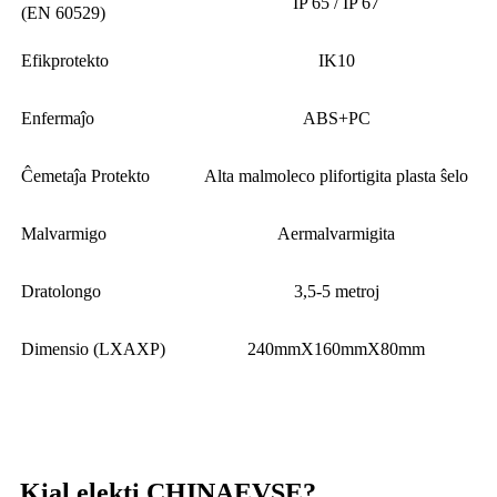
IP 65 / IP 67
(EN 60529)
Efikprotekto
IK10
Enfermaĵo
ABS+PC
Ĉemetaĵa Protekto
Alta malmoleco plifortigita plasta ŝelo
Malvarmigo
Aermalvarmigita
Dratolongo
3,5-5 metroj
Dimensio (LXAXP)
240mmX160mmX80mm
Kial elekti CHINAEVSE?