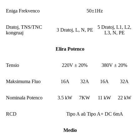
Eniga Frekvenco
50±1Hz
Dratoj, TNS/TNC
5 Dratoj, L1, L2,
3 Dratoj, L, N, PE
kongruaj
L3, N, PE
Elira Potenco
Tensio
220V ± 20%
380V ± 20%
Maksimuma Fluo
16A
32A
16A
32A
Nominala Potenco
3.5 kW
7KW
11 kW
22 kW
RCD
Tipo A aŭ Tipo A+ DC 6mA
Medio