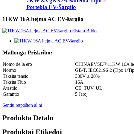
7KW 8A ĝis 32A Ŝaltebla Tipo 2
Portebla EV-Ŝargilo
11KW 16A hejma AC EV-ŝargilo
Mallonga Priskribo:
Nomo de la ero
CHINAEVSE™️11KW 16A hej
Normo
GB/T, IEC62196-2 (Tipo 1/Tip
Taksita tensio
380V ± 20%
Taksita Fluo
16A
Atestilo
CE, TUV, UL
Garantio
5 Jaroj
Sendu retpoŝton al ni
Produkta Detalo
Produktaj Etikedoj