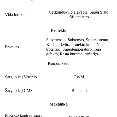
Ĉefkonduktilo Havebla, Ŝarga Stato,
Vida Indiko
Sistemeraro
Protekto
Supertensio, Subtensio, Superkurento,
Kurta cirkvito, Protekto kontraŭ
Protekto
trotensio, Supertemperaturo, Tera
difekto, Resta kurento, troŝarĝo
Komunikado
Ŝargilo kaj Veturilo
PWM
Ŝargilo kaj CMS
Bludento
Mekanika
Protekto kontraŭ Eniro