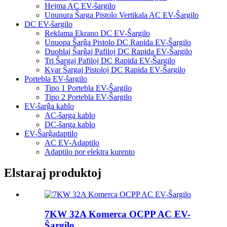
Hejma AC EV-ŝargilo
Ununura Ŝarga Pistolo Vertikala AC EV-Ŝargilo
DC EV-ŝargilo
Reklama Ekrano DC EV-Ŝargilo
Unuopa Ŝarĝa Pistolo DC Rapida EV-Ŝargilo
Duoblaj Ŝarĝaj Pafiloj DC Rapida EV-Ŝargilo
Tri Ŝargaj Pafiloj DC Rapida EV-Ŝargilo
Kvar Ŝargaj Pistoloj DC Rapida EV-Ŝargilo
Portebla EV-ŝargilo
Tipo 1 Portebla EV-Ŝargilo
Tipo 2 Portebla EV-Ŝargilo
EV-ŝarĝa kablo
AC-ŝarga kablo
DC-ŝarga kablo
EV-Ŝarĝadaptilo
AC EV-Adaptilo
Adaptilo por elektra kurento
Elstaraj produktoj
7KW 32A Komerca OCPP AC EV-
Ŝargilo