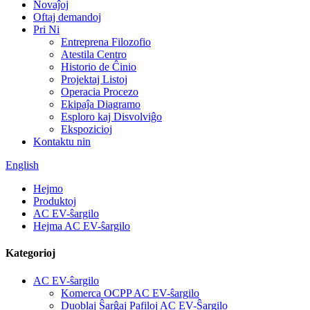
Novaĵoj
Oftaj demandoj
Pri Ni
Entreprena Filozofio
Atestila Centro
Historio de Ĉinio
Projektaj Listoj
Operacia Procezo
Ekipaĵa Diagramo
Esploro kaj Disvolviĝo
Ekspozicioj
Kontaktu nin
English
Hejmo
Produktoj
AC EV-ŝargilo
Hejma AC EV-ŝargilo
Kategorioj
AC EV-ŝargilo
Komerca OCPP AC EV-ŝargilo
Duoblaj Ŝarĝaj Pafiloj AC EV-Ŝargilo