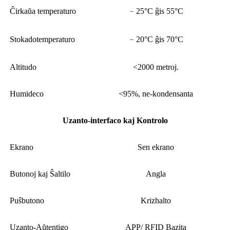
Ĉirkaŭa temperaturo
﹣25°C ĝis 55°C
Stokadotemperaturo
﹣20°C ĝis 70°C
Altitudo
<2000 metroj.
Humideco
<95%, ne-kondensanta
Uzanto-interfaco kaj Kontrolo
Ekrano
Sen ekrano
Butonoj kaj Ŝaltilo
Angla
Puŝbutono
Krizhalto
Uzanto-Aŭtentigo
APP/ RFID Bazita