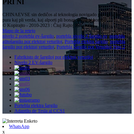
PRI NI
CHINAEVSE sin dediĉos al teknologia novigado por igi la teron pli
pura kaj pli verda, kaj alporti pli bonan vivon al homoj!
© Kopirajto - 2010-2023 : Ĉiuj Rajtoj Rezervitaj.
Mapo de la retejo
nivelo 2 portebla ev-ŝargilo
,
portebla nivelo 2 ŝargilo ev
,
portebla
aŭtoŝargilo por elektraj veturiloj
,
Portebla elektra ŝargilo
,
portebla
ŝargilo por elektraj veturiloj
,
Portebla Ŝargilo por Veturiloj Tipo 2
,
Fabrikisto de ŝargiloj por elektraj veturiloj
Nivelo 2 EV-ŝargilo
Portebla elektra ŝargilo
Adaptilo de Tesla al CCS1
WhatsApp
x