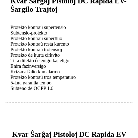
Kvar Ŝarĝaj Pistoloj DC Rapida EV-
Ŝargilo Trajtoj
Protekto kontraŭ supertensio
Subtensio-protekto
Protekto kontraŭ superfluo
Protekto kontraŭ resta kurento
Protekto kontraŭ trotensioj
Protekto de kurta cirkvito
Tera difekto ĉe enigo kaj eligo
Enira fazinversigo
Kriz-malŝalto kun alarmo
Protekto kontraŭ troa temperaturo
5-jara garantia tempo
Subteno de OCPP 1.6
Kvar Ŝarĝaj Pistoloj DC Rapida EV