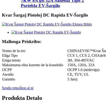
7KW 8A ĝis 32A Ŝaltebla Tipo 2
Portebla EV-Ŝargilo
Kvar Ŝargaj Pistoloj DC Rapida EV-Ŝargilo
Mallonga Priskribo:
Nomo de la ero
CHINAEVSE™️Kvar Ŝarga
Eliga Tipo
CCS 1, CCS 2, CHAdeMO,
Eniga tensio
3Ø, 304-485VAC
Maksimuma elira kurento de la konektilo
150A, 120A, 32A
OCPP
OCPP 1.6 (nedeviga)
Atestilo
CE, TUV, UL
Garantio
5 Jaroj
Sendu retpoŝton al ni
Produkta Detalo