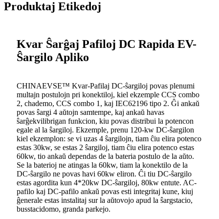
Produktaj Etikedoj
Kvar Ŝarĝaj Pafiloj DC Rapida EV-
Ŝargilo Apliko
CHINAEVSE™️ Kvar-Pafilaj DC-ŝargiloj povas plenumi
multajn postulojn pri konektiloj, kiel ekzemple CCS combo
2, chademo, CCS combo 1, kaj IEC62196 tipo 2. Ĝi ankaŭ
povas ŝargi 4 aŭtojn samtempe, kaj ankaŭ havas
ŝarĝekvilibrigan funkcion, kiu povas distribui la potencon
egale al la ŝargiloj. Ekzemple, prenu 120-kw DC-ŝargilon
kiel ekzemplon: se vi uzas 4 ŝargilojn, tiam ĉiu elira potenco
estas 30kw, se estas 2 ŝargiloj, tiam ĉiu elira potenco estas
60kw, tio ankaŭ dependas de la bateria postulo de la aŭto.
Se la baterioj ne atingas la 60kw, tiam la konektilo de la
DC-ŝargilo ne povas havi 60kw eliron. Ĉi tiu DC-ŝargilo
estas agordita kun 4*20kw DC-ŝargiloj, 80kw entute. AC-
pafilo kaj DC-pafilo ankaŭ povas esti integritaj kune, kiuj
ĝenerale estas instalitaj sur la aŭtovojo apud la ŝargstacio,
busstacidomo, granda parkejo.