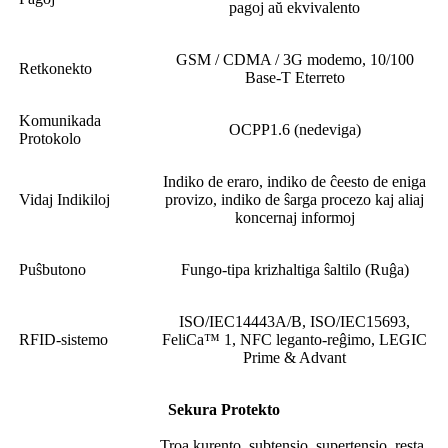
pagoj aŭ ekvivalento
GSM / CDMA / 3G modemo, 10/100
Retkonekto
Base-T Eterreto
Komunikada
OCPP1.6 (nedeviga)
Protokolo
Indiko de eraro, indiko de ĉeesto de eniga
Vidaj Indikiloj
provizo, indiko de ŝarga procezo kaj aliaj
koncernaj informoj
Puŝbutono
Fungo-tipa krizhaltiga ŝaltilo (Ruĝa)
ISO/IEC14443A/B, ISO/IEC15693,
RFID-sistemo
FeliCa™ 1, NFC leganto-reĝimo, LEGIC
Prime & Advant
Sekura Protekto
Troa kurento, subtensio, supertensio, resta