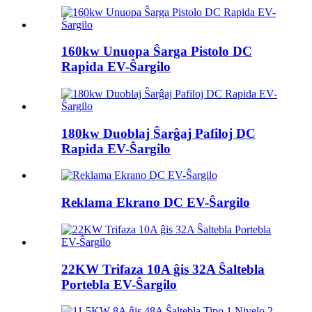
160kw Unuopa Ŝarga Pistolo DC
Rapida EV-Ŝargilo
180kw Duoblaj Ŝarĝaj Pafiloj DC
Rapida EV-Ŝargilo
Reklama Ekrano DC EV-Ŝargilo
22KW Trifaza 10A ĝis 32A Ŝaltebla
Portebla EV-Ŝargilo