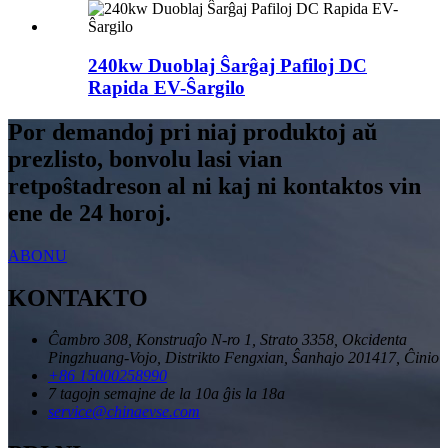
240kw Duoblaj Ŝarĝaj Pafiloj DC
Rapida EV-Ŝargilo
Por demandoj pri niaj produktoj aŭ
prezlisto, bonvolu lasi vian
retpoŝtadreson al ni kaj ni kontaktos vin
ene de 24 horoj.
ABONU
KONTAKTO
Ĉambro 308, Konstruaĵo N-ro 1, Strato 3358, Okcidenta
Pingzhuang-Vojo, Distrikto Fengxian, Ŝanhajo 201417, Ĉinio
+86 15000258990
7 tagojn semajne de la 10a ĝis la 18a
service@chinaevse.com