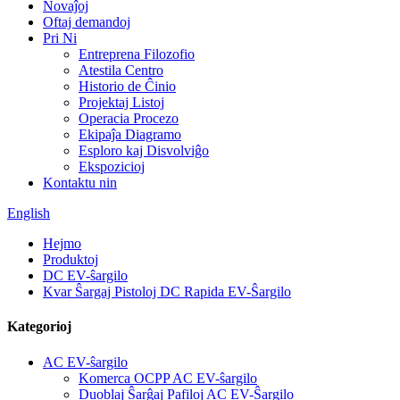
Novaĵoj
Oftaj demandoj
Pri Ni
Entreprena Filozofio
Atestila Centro
Historio de Ĉinio
Projektaj Listoj
Operacia Procezo
Ekipaĵa Diagramo
Esploro kaj Disvolviĝo
Ekspozicioj
Kontaktu nin
English
Hejmo
Produktoj
DC EV-ŝargilo
Kvar Ŝargaj Pistoloj DC Rapida EV-Ŝargilo
Kategorioj
AC EV-ŝargilo
Komerca OCPP AC EV-ŝargilo
Duoblaj Ŝarĝaj Pafiloj AC EV-Ŝargilo