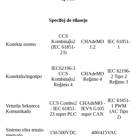
Specifoj de ellasejo
CCS
Kombinaĵo2
CHAdeMO
IEC 61851-
Konekta normo
(IEC 61851-
1.2
1
23)
IEC62196-3
IEC 62196-
CCS
CHAdeMO
Konektilo/ingotipo
2 Tipo 2
Kombinaĵo2
Reĝimo 4
Reĝimo 3
Reĝimo 4
IEC 61851-
CCS Combo2
CHAdeMO -
Veturila Sekureca
1 PWM
- IEC 61851-
JEVS G105
Komunikado
(AC Tipo
23 super PLC
super CAN
2)
Sistemo elira tensio-
150-500VDC
400/415VAC
intervalo