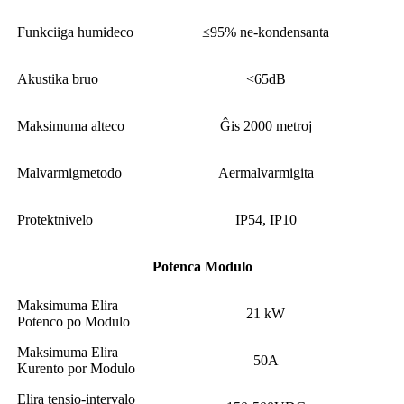
Funkciiga humideco
≤95% ne-kondensanta
Akustika bruo
<65dB
Maksimuma alteco
Ĝis 2000 metroj
Malvarmigmetodo
Aermalvarmigita
Protektnivelo
IP54, IP10
Potenca Modulo
Maksimuma Elira
21 kW
Potenco po Modulo
Maksimuma Elira
50A
Kurento por Modulo
Elira tensio-intervalo