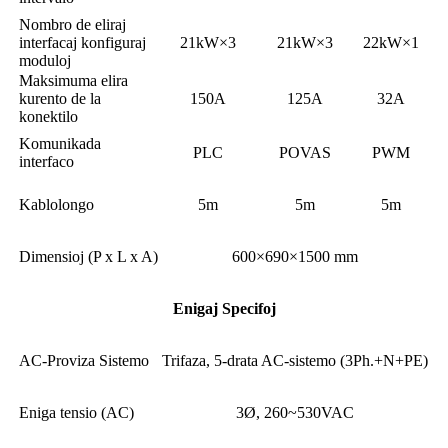
Nombro de eliraj
interfacaj konfiguraj
21kW×3
21kW×3
22kW×1
moduloj
Maksimuma elira
kurento de la
150A
125A
32A
konektilo
Komunikada
PLC
POVAS
PWM
interfaco
Kablolongo
5m
5m
5m
Dimensioj (P x L x A)
600×690×1500 mm
Enigaj Specifoj
AC-Proviza Sistemo
Trifaza, 5-drata AC-sistemo (3Ph.+N+PE)
Eniga tensio (AC)
3Ø, 260~530VAC