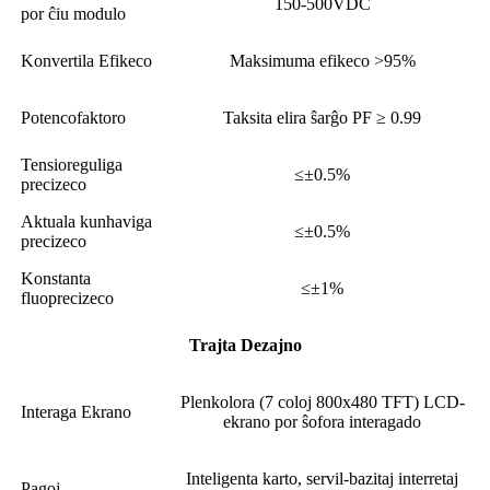
150-500VDC
por ĉiu modulo
Konvertila Efikeco
Maksimuma efikeco >95%
Potencofaktoro
Taksita elira ŝarĝo PF ≥ 0.99
Tensioreguliga
≤±0.5%
precizeco
Aktuala kunhaviga
≤±0.5%
precizeco
Konstanta
≤±1%
fluoprecizeco
Trajta Dezajno
Plenkolora (7 coloj 800x480 TFT) LCD-
Interaga Ekrano
ekrano por ŝofora interagado
Inteligenta karto, servil-bazitaj interretaj
Pagoj