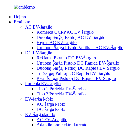
Hejmo
Produktoj
AC EV-ŝargilo
Komerca OCPP AC EV-ŝargilo
Duoblaj Ŝarĝaj Pafiloj AC EV-Ŝargilo
Hejma AC EV-ŝargilo
Ununura Ŝarga Pistolo Vertikala AC EV-Ŝargilo
DC EV-ŝargilo
Reklama Ekrano DC EV-Ŝargilo
Unuopa Ŝarĝa Pistolo DC Rapida EV-Ŝargilo
Duoblaj Ŝarĝaj Pafiloj DC Rapida EV-Ŝargilo
Tri Ŝargaj Pafiloj DC Rapida EV-Ŝargilo
Kvar Ŝargaj Pistoloj DC Rapida EV-Ŝargilo
Portebla EV-ŝargilo
Tipo 1 Portebla EV-Ŝargilo
Tipo 2 Portebla EV-Ŝargilo
EV-ŝarĝa kablo
AC-ŝarga kablo
DC-ŝarga kablo
EV-Ŝarĝadaptilo
AC EV-Adaptilo
Adaptilo por elektra kurento