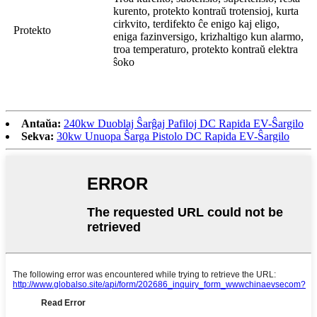
kurento, protekto kontraŭ trotensioj, kurta
cirkvito, terdifekto ĉe enigo kaj eligo,
Protekto
eniga fazinversigo, krizhaltigo kun alarmo,
troa temperaturo, protekto kontraŭ elektra
ŝoko
Antaŭa:
240kw Duoblaj Ŝarĝaj Pafiloj DC Rapida EV-Ŝargilo
Sekva:
30kw Unuopa Ŝarga Pistolo DC Rapida EV-Ŝargilo