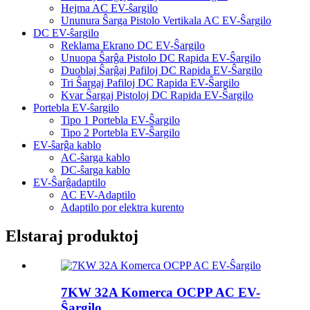
Hejma AC EV-ŝargilo
Ununura Ŝarga Pistolo Vertikala AC EV-Ŝargilo
DC EV-ŝargilo
Reklama Ekrano DC EV-Ŝargilo
Unuopa Ŝarĝa Pistolo DC Rapida EV-Ŝargilo
Duoblaj Ŝarĝaj Pafiloj DC Rapida EV-Ŝargilo
Tri Ŝargaj Pafiloj DC Rapida EV-Ŝargilo
Kvar Ŝargaj Pistoloj DC Rapida EV-Ŝargilo
Portebla EV-ŝargilo
Tipo 1 Portebla EV-Ŝargilo
Tipo 2 Portebla EV-Ŝargilo
EV-ŝarĝa kablo
AC-ŝarga kablo
DC-ŝarga kablo
EV-Ŝarĝadaptilo
AC EV-Adaptilo
Adaptilo por elektra kurento
Elstaraj produktoj
7KW 32A Komerca OCPP AC EV-
Ŝargilo