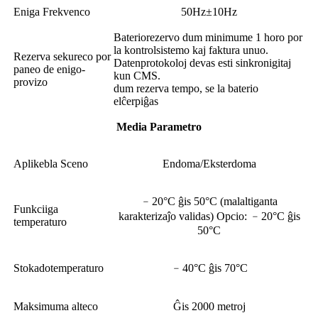
Eniga Frekvenco
50Hz±10Hz
Bateriorezervo dum minimume 1 horo por
la kontrolsistemo kaj faktura unuo.
Rezerva sekureco por
Datenprotokoloj devas esti sinkronigitaj
paneo de enigo-
kun CMS.
provizo
dum rezerva tempo, se la baterio
elĉerpiĝas
Media Parametro
Aplikebla Sceno
Endoma/Eksterdoma
﹣20°C ĝis 50°C (malaltiganta
Funkciiga
karakterizaĵo validas) Opcio: ﹣20°C ĝis
temperaturo
50°C
Stokadotemperaturo
﹣40°C ĝis 70°C
Maksimuma alteco
Ĝis 2000 metroj