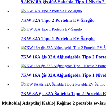
9.8KW 8A ĝis 40A Ŝaltebla Tipo 1 Nivelo 2 
7KW 32A Tipo 2 Portebla EV-Ŝargilo
7KW 32A Tipo 1 Portebla EV-Ŝargilo
7KW 16A ĝis 32A Alĝustigebla Tipo 2 Port
7KW 16A ĝis 32A Alĝustigebla Tipo 1 Nivelo
7KW 8A ĝis 32A Ŝaltebla Tipo 2 Portebla E
Multoblaj Adaptilaj Kabloj Reĝimo 2 portebla ev-ŝar