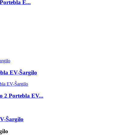
Portebla E...
ebla EV-Ŝargilo
 2 Portebla EV...
V-Ŝargilo
gilo