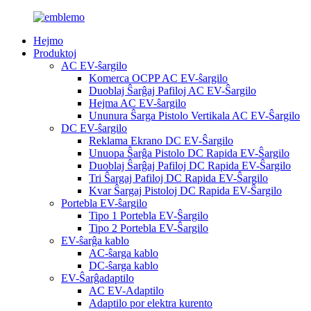
Hejmo
Produktoj
AC EV-ŝargilo
Komerca OCPP AC EV-ŝargilo
Duoblaj Ŝarĝaj Pafiloj AC EV-Ŝargilo
Hejma AC EV-ŝargilo
Ununura Ŝarga Pistolo Vertikala AC EV-Ŝargilo
DC EV-ŝargilo
Reklama Ekrano DC EV-Ŝargilo
Unuopa Ŝarĝa Pistolo DC Rapida EV-Ŝargilo
Duoblaj Ŝarĝaj Pafiloj DC Rapida EV-Ŝargilo
Tri Ŝargaj Pafiloj DC Rapida EV-Ŝargilo
Kvar Ŝargaj Pistoloj DC Rapida EV-Ŝargilo
Portebla EV-ŝargilo
Tipo 1 Portebla EV-Ŝargilo
Tipo 2 Portebla EV-Ŝargilo
EV-ŝarĝa kablo
AC-ŝarga kablo
DC-ŝarga kablo
EV-Ŝarĝadaptilo
AC EV-Adaptilo
Adaptilo por elektra kurento