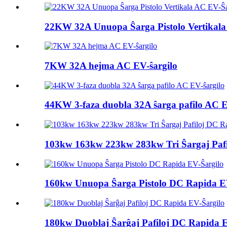
22KW 32A Unuopa Ŝarga Pistolo Vertikala
7KW 32A hejma AC EV-ŝargilo
44KW 3-faza duobla 32A ŝarga pafilo AC E
103kw 163kw 223kw 283kw Tri Ŝargaj Pafil
160kw Unuopa Ŝarga Pistolo DC Rapida E
180kw Duoblaj Ŝarĝaj Pafiloj DC Rapida E