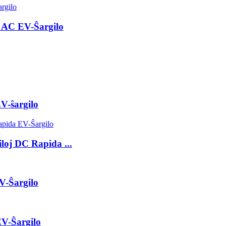
 AC EV-Ŝargilo
V-ŝargilo
oj DC Rapida ...
V-Ŝargilo
V-Ŝargilo