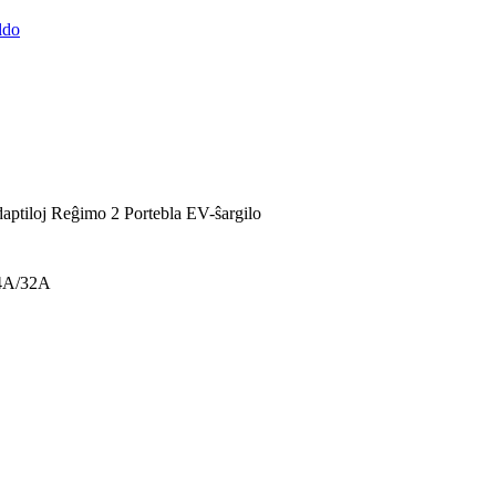
iloj Reĝimo 2 Portebla EV-ŝargilo
4A/32A