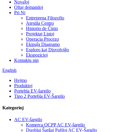
Novaĵoj
Oftaj demandoj
Pri Ni
Entreprena Filozofio
Atestila Centro
Historio de Ĉinio
Projektaj Listoj
Operacia Procezo
Ekipaĵa Diagramo
Esploro kaj Disvolviĝo
Ekspozicioj
Kontaktu nin
English
Hejmo
Produktoj
Portebla EV-ŝargilo
Tipo 2 Portebla EV-Ŝargilo
Kategorioj
AC EV-ŝargilo
Komerca OCPP AC EV-ŝargilo
Duoblaj Ŝarĝaj Pafiloj AC EV-Ŝargilo