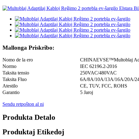
Mallonga Priskribo:
Nomo de la ero
CHINAEVSE™️Multoblaj Adapt
Normo
IEC 62196.2-2016
Taksita tensio
250VAC/480VAC
Taksita Fluo
6A/8A/10A/13A/16A/20A/2
Atestilo
CE, TUV, FCC, ROHS
Garantio
5 Jaroj
Sendu retpoŝton al ni
Produkta Detalo
Produktaj Etikedoj