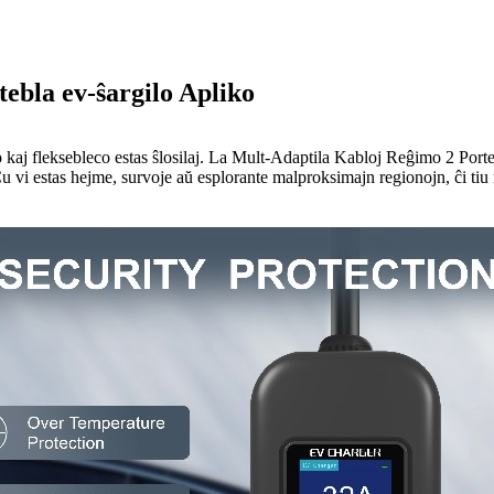
ebla ev-ŝargilo Apliko
 kaj fleksebleco estas ŝlosilaj. La Mult-Adaptila Kabloj Reĝimo 2 Porteb
u vi estas hejme, survoje aŭ esplorante malproksimajn regionojn, ĉi tiu 