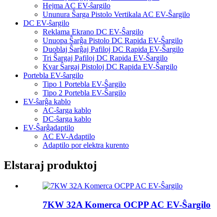
Hejma AC EV-ŝargilo
Ununura Ŝarga Pistolo Vertikala AC EV-Ŝargilo
DC EV-ŝargilo
Reklama Ekrano DC EV-Ŝargilo
Unuopa Ŝarĝa Pistolo DC Rapida EV-Ŝargilo
Duoblaj Ŝarĝaj Pafiloj DC Rapida EV-Ŝargilo
Tri Ŝargaj Pafiloj DC Rapida EV-Ŝargilo
Kvar Ŝargaj Pistoloj DC Rapida EV-Ŝargilo
Portebla EV-ŝargilo
Tipo 1 Portebla EV-Ŝargilo
Tipo 2 Portebla EV-Ŝargilo
EV-ŝarĝa kablo
AC-ŝarga kablo
DC-ŝarga kablo
EV-Ŝarĝadaptilo
AC EV-Adaptilo
Adaptilo por elektra kurento
Elstaraj produktoj
7KW 32A Komerca OCPP AC EV-Ŝargilo