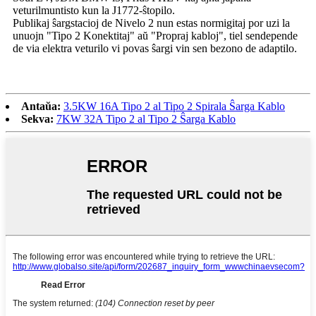
veturilmuntisto kun la J1772-ŝtopilo.
Publikaj ŝargstacioj de Nivelo 2 nun estas normigitaj por uzi la
unuojn "Tipo 2 Konektitaj" aŭ "Propraj kabloj", tiel sendepende
de via elektra veturilo vi povas ŝargi vin sen bezono de adaptilo.
Antaŭa:
3.5KW 16A Tipo 2 al Tipo 2 Spirala Ŝarga Kablo
Sekva:
7KW 32A Tipo 2 al Tipo 2 Ŝarga Kablo