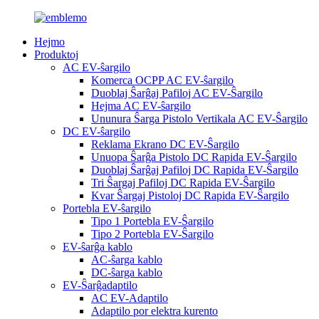
Hejmo
Produktoj
AC EV-ŝargilo
Komerca OCPP AC EV-ŝargilo
Duoblaj Ŝarĝaj Pafiloj AC EV-Ŝargilo
Hejma AC EV-ŝargilo
Ununura Ŝarga Pistolo Vertikala AC EV-Ŝargilo
DC EV-ŝargilo
Reklama Ekrano DC EV-Ŝargilo
Unuopa Ŝarĝa Pistolo DC Rapida EV-Ŝargilo
Duoblaj Ŝarĝaj Pafiloj DC Rapida EV-Ŝargilo
Tri Ŝargaj Pafiloj DC Rapida EV-Ŝargilo
Kvar Ŝargaj Pistoloj DC Rapida EV-Ŝargilo
Portebla EV-ŝargilo
Tipo 1 Portebla EV-Ŝargilo
Tipo 2 Portebla EV-Ŝargilo
EV-ŝarĝa kablo
AC-ŝarga kablo
DC-ŝarga kablo
EV-Ŝarĝadaptilo
AC EV-Adaptilo
Adaptilo por elektra kurento