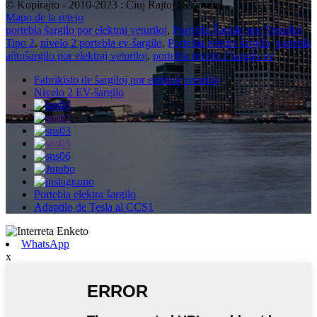
© Kopirajto - 2010-2023 : Ĉiuj Rajtoj Rezervitaj.
Mapo de la retejo
portebla ŝargilo por elektraj veturiloj
,
Portebla Ŝargilo por Veturiloj
Tipo 2
,
nivelo 2 portebla ev-ŝargilo
,
Portebla elektra ŝargilo
,
portebla
aŭtoŝargilo por elektraj veturiloj
,
portebla nivelo 2 ŝargilo ev
,
Fabrikisto de ŝargiloj por elektraj veturiloj
Nivelo 2 EV-ŝargilo
Portebla elektra ŝargilo
Adaptilo de Tesla al CCS1
WhatsApp
x