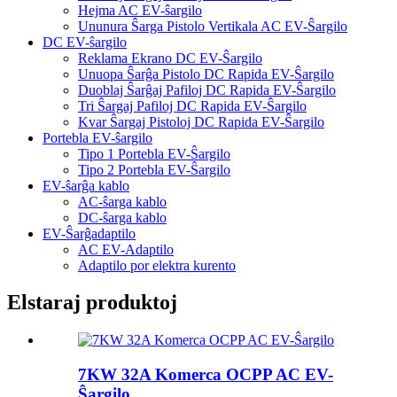
Hejma AC EV-ŝargilo
Ununura Ŝarga Pistolo Vertikala AC EV-Ŝargilo
DC EV-ŝargilo
Reklama Ekrano DC EV-Ŝargilo
Unuopa Ŝarĝa Pistolo DC Rapida EV-Ŝargilo
Duoblaj Ŝarĝaj Pafiloj DC Rapida EV-Ŝargilo
Tri Ŝargaj Pafiloj DC Rapida EV-Ŝargilo
Kvar Ŝargaj Pistoloj DC Rapida EV-Ŝargilo
Portebla EV-ŝargilo
Tipo 1 Portebla EV-Ŝargilo
Tipo 2 Portebla EV-Ŝargilo
EV-ŝarĝa kablo
AC-ŝarga kablo
DC-ŝarga kablo
EV-Ŝarĝadaptilo
AC EV-Adaptilo
Adaptilo por elektra kurento
Elstaraj produktoj
7KW 32A Komerca OCPP AC EV-
Ŝargilo