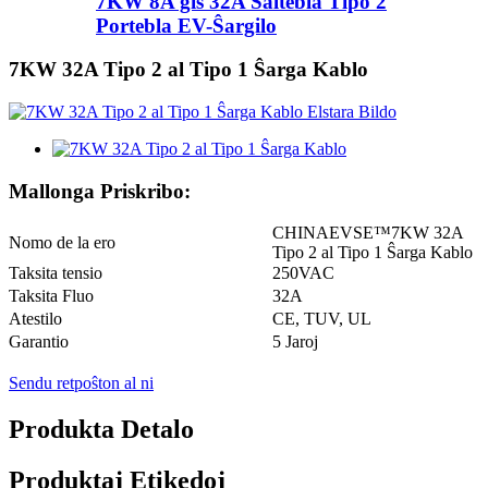
7KW 8A ĝis 32A Ŝaltebla Tipo 2
Portebla EV-Ŝargilo
7KW 32A Tipo 2 al Tipo 1 Ŝarga Kablo
Mallonga Priskribo:
CHINAEVSE™️7KW 32A
Nomo de la ero
Tipo 2 al Tipo 1 Ŝarga Kablo
Taksita tensio
250VAC
Taksita Fluo
32A
Atestilo
CE, TUV, UL
Garantio
5 Jaroj
Sendu retpoŝton al ni
Produkta Detalo
Produktaj Etikedoj