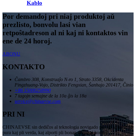
Kablo
Por demandoj pri niaj produktoj aŭ
prezlisto, bonvolu lasi vian
retpoŝtadreson al ni kaj ni kontaktos vin
ene de 24 horoj.
ABONU
KONTAKTO
Ĉambro 308, Konstruaĵo N-ro 1, Strato 3358, Okcidenta
Pingzhuang-Vojo, Distrikto Fengxian, Ŝanhajo 201417, Ĉinio
+86 15000258990
7 tagojn semajne de la 10a ĝis la 18a
service@chinaevse.com
PRI NI
CHINAEVSE sin dediĉos al teknologia novigado por igi la teron pli
pura kaj pli verda, kaj alporti pli bonan vivon al homoj!