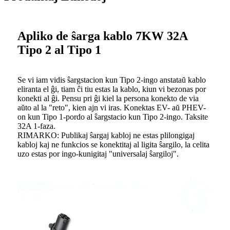
Apliko de ŝarga kablo 7KW 32A
Tipo 2 al Tipo 1
Se vi iam vidis ŝargstacion kun Tipo 2-ingo anstataŭ kablo
eliranta el ĝi, tiam ĉi tiu estas la kablo, kiun vi bezonas por
konekti al ĝi. Pensu pri ĝi kiel la persona konekto de via
aŭto al la "reto", kien ajn vi iras. Konektas EV- aŭ PHEV-
on kun Tipo 1-pordo al ŝargstacio kun Tipo 2-ingo. Taksite
32A 1-faza.
RIMARKO: Publikaj ŝargaj kabloj ne estas plilongigaj
kabloj kaj ne funkcios se konektitaj al ligita ŝargilo, la celita
uzo estas por ingo-kunigitaj "universalaj ŝargiloj".