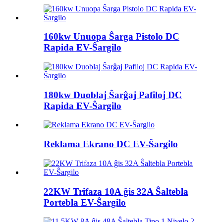
160kw Unuopa Ŝarga Pistolo DC
Rapida EV-Ŝargilo
180kw Duoblaj Ŝarĝaj Pafiloj DC
Rapida EV-Ŝargilo
Reklama Ekrano DC EV-Ŝargilo
22KW Trifaza 10A ĝis 32A Ŝaltebla
Portebla EV-Ŝargilo