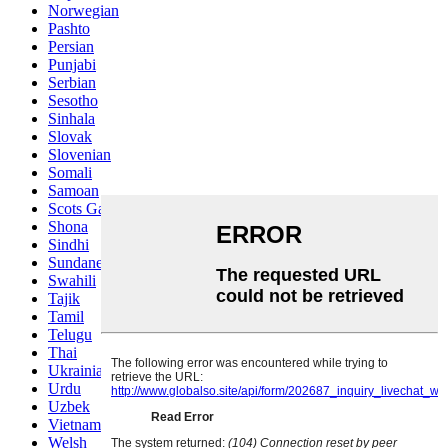
Norwegian
Pashto
Persian
Punjabi
Serbian
Sesotho
Sinhala
Slovak
Slovenian
Somali
Samoan
Scots Gaelic
Shona
Sindhi
Sundanese
Swahili
Tajik
Tamil
Telugu
Thai
Ukrainian
Urdu
Uzbek
Vietnamese
Welsh