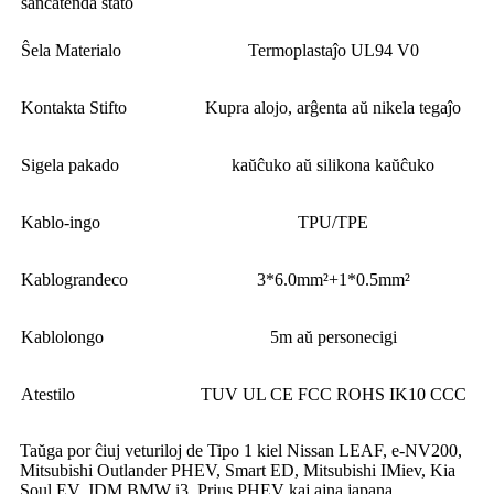
ŝancatenda stato
Ŝela Materialo
Termoplastaĵo UL94 V0
Kontakta Stifto
Kupra alojo, arĝenta aŭ nikela tegaĵo
Sigela pakado
kaŭĉuko aŭ silikona kaŭĉuko
Kablo-ingo
TPU/TPE
Kablograndeco
3*6.0mm²+1*0.5mm²
Kablolongo
5m aŭ personecigi
Atestilo
TUV UL CE FCC ROHS IK10 CCC
Taŭga por ĉiuj veturiloj de Tipo 1 kiel Nissan LEAF, e-NV200,
Mitsubishi Outlander PHEV, Smart ED, Mitsubishi IMiev, Kia
Soul EV, JDM BMW i3, Prius PHEV kaj ajna japana