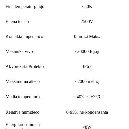
Fina temperaturpliiĝo
<50K
Eltena tensio
2500V
Kontakta impedanco
0.5m Ω Maks.
Mekanika vivo
> 20000 fojojn
Akvorezista Protekto
IP67
Maksimuma alteco
<2000 metroj
Media temperaturo
﹣40℃ ~ +75℃
Relativa humideco
0-95% ne-kondensanta
Energikonsumo en
<8W