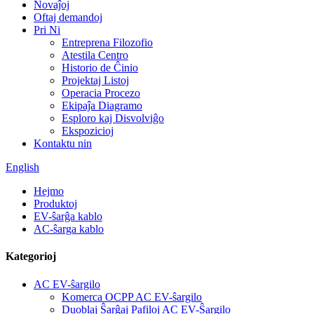
Novaĵoj
Oftaj demandoj
Pri Ni
Entreprena Filozofio
Atestila Centro
Historio de Ĉinio
Projektaj Listoj
Operacia Procezo
Ekipaĵa Diagramo
Esploro kaj Disvolviĝo
Ekspozicioj
Kontaktu nin
English
Hejmo
Produktoj
EV-ŝarĝa kablo
AC-ŝarga kablo
Kategorioj
AC EV-ŝargilo
Komerca OCPP AC EV-ŝargilo
Duoblaj Ŝarĝaj Pafiloj AC EV-Ŝargilo