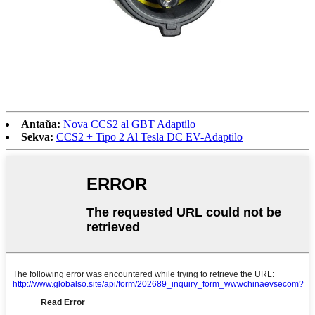
Antaŭa:
Nova CCS2 al GBT Adaptilo
Sekva:
CCS2 + Tipo 2 Al Tesla DC EV-Adaptilo