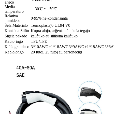
alteco
Media
﹣30℃ ~ +50℃
temperaturo
Relativa
0-95% ne-kondensanta
humideco
Ŝela Materialo
Termoplastaĵo UL94 V0
Kontakta Stifto
Kupra alojo, arĝenta aŭ nikela tegaĵo
Sigela pakado
kaŭĉuko aŭ silikona kaŭĉuko
Kablo-ingo
TPU/TPE
Kablograndeco
3*10AWG+1*18AWG
3*9AWG+1*18AWG
3*8
Kablolongo
20 futoj, 25 futoj aŭ personecigi