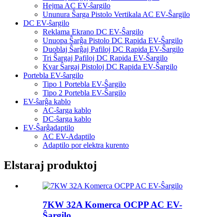
Hejma AC EV-ŝargilo
Ununura Ŝarga Pistolo Vertikala AC EV-Ŝargilo
DC EV-ŝargilo
Reklama Ekrano DC EV-Ŝargilo
Unuopa Ŝarĝa Pistolo DC Rapida EV-Ŝargilo
Duoblaj Ŝarĝaj Pafiloj DC Rapida EV-Ŝargilo
Tri Ŝargaj Pafiloj DC Rapida EV-Ŝargilo
Kvar Ŝargaj Pistoloj DC Rapida EV-Ŝargilo
Portebla EV-ŝargilo
Tipo 1 Portebla EV-Ŝargilo
Tipo 2 Portebla EV-Ŝargilo
EV-ŝarĝa kablo
AC-ŝarga kablo
DC-ŝarga kablo
EV-Ŝarĝadaptilo
AC EV-Adaptilo
Adaptilo por elektra kurento
Elstaraj produktoj
7KW 32A Komerca OCPP AC EV-
Ŝargilo