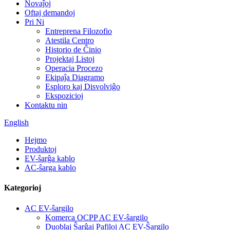
Novaĵoj
Oftaj demandoj
Pri Ni
Entreprena Filozofio
Atestila Centro
Historio de Ĉinio
Projektaj Listoj
Operacia Procezo
Ekipaĵa Diagramo
Esploro kaj Disvolviĝo
Ekspozicioj
Kontaktu nin
English
Hejmo
Produktoj
EV-ŝarĝa kablo
AC-ŝarga kablo
Kategorioj
AC EV-ŝargilo
Komerca OCPP AC EV-ŝargilo
Duoblaj Ŝarĝaj Pafiloj AC EV-Ŝargilo