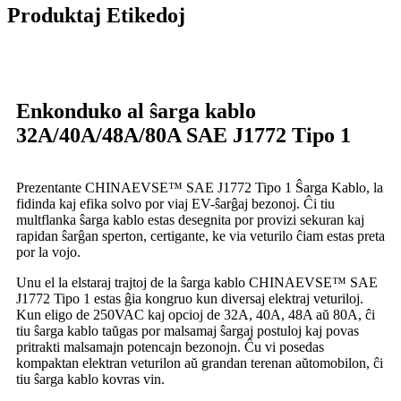
Produktaj Etikedoj
Enkonduko al ŝarga kablo
32A/40A/48A/80A SAE J1772 Tipo 1
Prezentante CHINAEVSE™️ SAE J1772 Tipo 1 Ŝarga Kablo, la
fidinda kaj efika solvo por viaj EV-ŝarĝaj bezonoj. Ĉi tiu
multflanka ŝarga kablo estas desegnita por provizi sekuran kaj
rapidan ŝarĝan sperton, certigante, ke via veturilo ĉiam estas preta
por la vojo.
Unu el la elstaraj trajtoj de la ŝarga kablo CHINAEVSE™️ SAE
J1772 Tipo 1 estas ĝia kongruo kun diversaj elektraj veturiloj.
Kun eligo de 250VAC kaj opcioj de 32A, 40A, 48A aŭ 80A, ĉi
tiu ŝarga kablo taŭgas por malsamaj ŝargaj postuloj kaj povas
pritrakti malsamajn potencajn bezonojn. Ĉu vi posedas
kompaktan elektran veturilon aŭ grandan terenan aŭtomobilon, ĉi
tiu ŝarga kablo kovras vin.