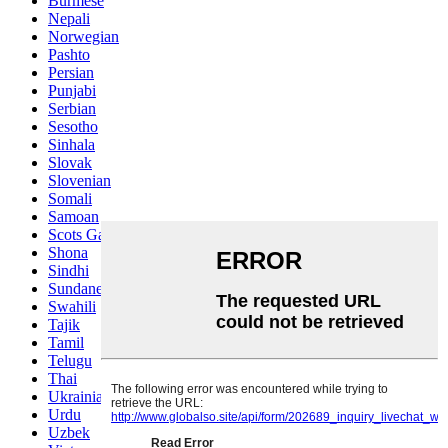
Burmese
Nepali
Norwegian
Pashto
Persian
Punjabi
Serbian
Sesotho
Sinhala
Slovak
Slovenian
Somali
Samoan
Scots Gaelic
Shona
Sindhi
Sundanese
Swahili
Tajik
Tamil
Telugu
Thai
Ukrainian
Urdu
Uzbek