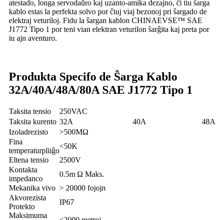
atestado, longa servodaŭro kaj uzanto-amika dezajno, ĉi tiu ŝarga
kablo estas la perfekta solvo por ĉiuj viaj bezonoj pri ŝargado de
elektraj veturiloj. Fidu la ŝargan kablon CHINAEVSE™️ SAE
J1772 Tipo 1 por teni vian elektran veturilon ŝarĝita kaj preta por
iu ajn aventuro.
Produkta Specifo de Ŝarga Kablo
32A/40A/48A/80A SAE J1772 Tipo 1
Taksita tensio
250VAC
Taksita kurento
32A
40A
48A
Izoladrezisto
>500MΩ
Fina
<50K
temperaturpliiĝo
Eltena tensio
2500V
Kontakta
0.5m Ω Maks.
impedanco
Mekanika vivo
> 20000 fojojn
Akvorezista
IP67
Protekto
Maksimuma
<2000 metroj