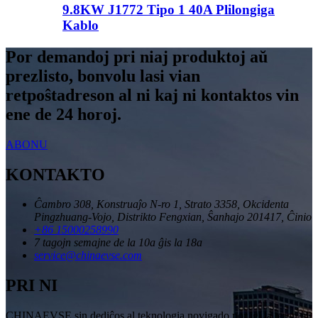
9.8KW J1772 Tipo 1 40A Plilongiga
Kablo
Por demandoj pri niaj produktoj aŭ
prezlisto, bonvolu lasi vian
retpoŝtadreson al ni kaj ni kontaktos vin
ene de 24 horoj.
ABONU
KONTAKTO
Ĉambro 308, Konstruaĵo N-ro 1, Strato 3358, Okcidenta
Pingzhuang-Vojo, Distrikto Fengxian, Ŝanhajo 201417, Ĉinio
+86 15000258990
7 tagojn semajne de la 10a ĝis la 18a
service@chinaevse.com
PRI NI
CHINAEVSE sin dediĉos al teknologia novigado por igi la teron pli