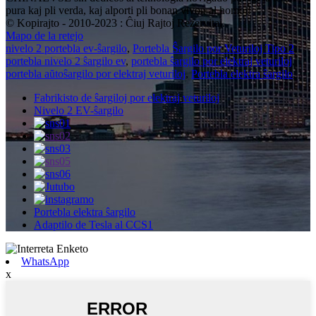
pura kaj pli verda, kaj alporti pli bonan vivon al homoj!
© Kopirajto - 2010-2023 : Ĉiuj Rajtoj Rezervitaj.
Mapo de la retejo
nivelo 2 portebla ev-ŝargilo
,
Portebla Ŝargilo por Veturiloj Tipo 2
,
portebla nivelo 2 ŝargilo ev
,
portebla ŝargilo por elektraj veturiloj
,
portebla aŭtoŝargilo por elektraj veturiloj
,
Portebla elektra ŝargilo
,
Fabrikisto de ŝargiloj por elektraj veturiloj
Nivelo 2 EV-ŝargilo
Portebla elektra ŝargilo
Adaptilo de Tesla al CCS1
WhatsApp
x