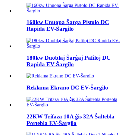
160kw Unuopa Ŝarga Pistolo DC
Rapida EV-Ŝargilo
180kw Duoblaj Ŝarĝaj Pafiloj DC
Rapida EV-Ŝargilo
Reklama Ekrano DC EV-Ŝargilo
22KW Trifaza 10A ĝis 32A Ŝaltebla
Portebla EV-Ŝargilo