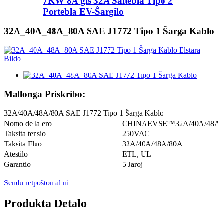
7KW 8A ĝis 32A Ŝaltebla Tipo 2
Portebla EV-Ŝargilo
32A_40A_48A_80A SAE J1772 Tipo 1 Ŝarga Kablo
Mallonga Priskribo:
32A/40A/48A/80A SAE J1772 Tipo 1 Ŝarga Kablo
Nomo de la ero
CHINAEVSE™️32A/40A/48A/8
Taksita tensio
250VAC
Taksita Fluo
32A/40A/48A/80A
Atestilo
ETL, UL
Garantio
5 Jaroj
Sendu retpoŝton al ni
Produkta Detalo