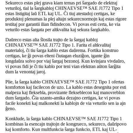
Sekureco estas plej grava kiam temas pri ŝargado de elektraj
veturiloj, tial la ŝargkabloj CHINAEVSE™️ SAE J1772 Tipo 1
estas listigitaj laŭ ETL kaj UL. Ĉi tiuj atestadoj certigas, ke
produktoj plenumas la plej altajn sekurecnormojn kaj estas rigore
testitaj por garantii ilian fidindecon. Vi povas esti certa, ke via
veturilo estas ŝargata per altkvalita kaj sekura ŝargkablo.
Daŭreco estas alia ŝlosila trajto de la ŝargaj kabloj
CHINAEVSE™️ SAE J1772 Tipo 1. Farita el altkvalitaj
materialoj, ĉi tiu ŝarga kablo estas daŭrema. Fortika konstruo
certigas, ke ĝi povas elteni ĉiutagan eluziĝon, igante ĝin
longdaŭra solvo por viaj ŝargaj bezonoj. Kun kvinjara vivdaŭro,
vi povas fidi je ĉi tiu kablo por teni vian elektran aŭton ŝarĝita
dum la venontaj jaroj.
Plie, la ŝarga kablo CHINAEVSE™️ SAE J1772 Tipo 1 ofertas
komforton kaj facilecon de uzo. La kablo estas desegnita por esti
malpeza kaj fleksebla, provizante flekseblecon kaj manovreblon
dum ŝargado. Ĝia uzanto-amika dezajno certigas, ke vi povas
facile konekti kaj malkonekti la kablojn de via veturilo sen ia ajn
ĝeno.
Konklude, la ŝarga kablo CHINAEVSE™️ SAE J1772 Tipo 1
kombinas la esencajn trajtojn de kongrueco, sekureco, daŭripovo
kaj komforto. Kun multfunkcia ŝarga funkcio, ETL kaj UL-