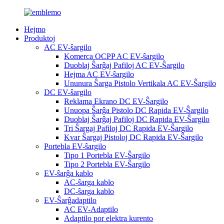
Hejmo
Produktoj
AC EV-ŝargilo
Komerca OCPP AC EV-ŝargilo
Duoblaj Ŝarĝaj Pafiloj AC EV-Ŝargilo
Hejma AC EV-ŝargilo
Ununura Ŝarga Pistolo Vertikala AC EV-Ŝargilo
DC EV-ŝargilo
Reklama Ekrano DC EV-Ŝargilo
Unuopa Ŝarĝa Pistolo DC Rapida EV-Ŝargilo
Duoblaj Ŝarĝaj Pafiloj DC Rapida EV-Ŝargilo
Tri Ŝargaj Pafiloj DC Rapida EV-Ŝargilo
Kvar Ŝargaj Pistoloj DC Rapida EV-Ŝargilo
Portebla EV-ŝargilo
Tipo 1 Portebla EV-Ŝargilo
Tipo 2 Portebla EV-Ŝargilo
EV-ŝarĝa kablo
AC-ŝarga kablo
DC-ŝarga kablo
EV-Ŝarĝadaptilo
AC EV-Adaptilo
Adaptilo por elektra kurento