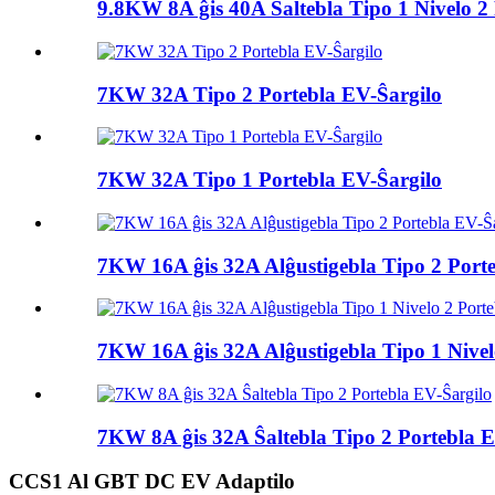
9.8KW 8A ĝis 40A Ŝaltebla Tipo 1 Nivelo 2 
7KW 32A Tipo 2 Portebla EV-Ŝargilo
7KW 32A Tipo 1 Portebla EV-Ŝargilo
7KW 16A ĝis 32A Alĝustigebla Tipo 2 Port
7KW 16A ĝis 32A Alĝustigebla Tipo 1 Nivelo
7KW 8A ĝis 32A Ŝaltebla Tipo 2 Portebla E
CCS1 Al GBT DC EV Adaptilo