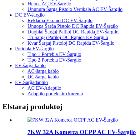
Hejma AC EV-ŝargilo
Ununura Ŝarga Pistolo Vertikala AC EV-Ŝargilo
DC EV-ŝargilo
Reklama Ekrano DC EV-Ŝargilo
Unuopa Ŝarĝa Pistolo DC Rapida EV-Ŝargilo
Duoblaj Ŝarĝaj Pafiloj DC Rapida EV-Ŝargilo
Tri Ŝargaj Pafiloj DC Rapida EV-Ŝargilo
Kvar Ŝargaj Pistoloj DC Rapida EV-Ŝargilo
Portebla EV-ŝargilo
Tipo 1 Portebla EV-Ŝargilo
Tipo 2 Portebla EV-Ŝargilo
EV-ŝarĝa kablo
AC-ŝarga kablo
DC-ŝarga kablo
EV-Ŝarĝadaptilo
AC EV-Adaptilo
Adaptilo por elektra kurento
Elstaraj produktoj
7KW 32A Komerca OCPP AC EV-Ŝargilo