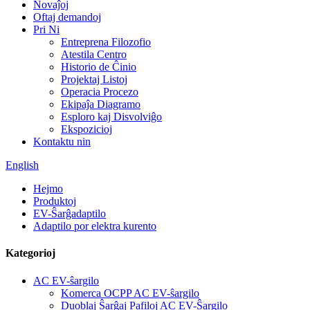
Novaĵoj
Oftaj demandoj
Pri Ni
Entreprena Filozofio
Atestila Centro
Historio de Ĉinio
Projektaj Listoj
Operacia Procezo
Ekipaĵa Diagramo
Esploro kaj Disvolviĝo
Ekspozicioj
Kontaktu nin
English
Hejmo
Produktoj
EV-Ŝarĝadaptilo
Adaptilo por elektra kurento
Kategorioj
AC EV-ŝargilo
Komerca OCPP AC EV-ŝargilo
Duoblaj Ŝarĝaj Pafiloj AC EV-Ŝargilo