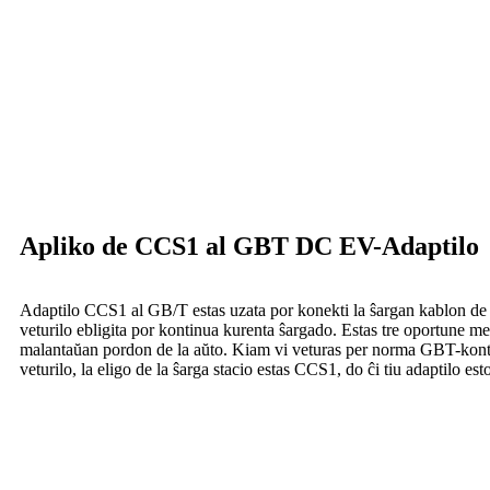
Apliko de CCS1 al GBT DC EV-Adaptilo
Adaptilo CCS1 al GB/T estas uzata por konekti la ŝargan kablon de
veturilo ebligita por kontinua kurenta ŝargado. Estas tre oportune met
malantaŭan pordon de la aŭto. Kiam vi veturas per norma GBT-kont
veturilo, la eligo de la ŝarga stacio estas CCS1, do ĉi tiu adaptilo est