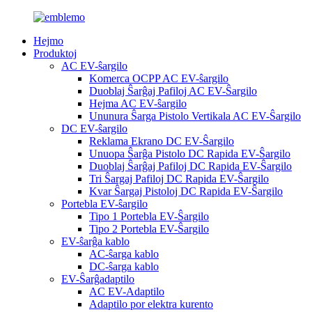
Hejmo
Produktoj
AC EV-ŝargilo
Komerca OCPP AC EV-ŝargilo
Duoblaj Ŝarĝaj Pafiloj AC EV-Ŝargilo
Hejma AC EV-ŝargilo
Ununura Ŝarga Pistolo Vertikala AC EV-Ŝargilo
DC EV-ŝargilo
Reklama Ekrano DC EV-Ŝargilo
Unuopa Ŝarĝa Pistolo DC Rapida EV-Ŝargilo
Duoblaj Ŝarĝaj Pafiloj DC Rapida EV-Ŝargilo
Tri Ŝargaj Pafiloj DC Rapida EV-Ŝargilo
Kvar Ŝargaj Pistoloj DC Rapida EV-Ŝargilo
Portebla EV-ŝargilo
Tipo 1 Portebla EV-Ŝargilo
Tipo 2 Portebla EV-Ŝargilo
EV-ŝarĝa kablo
AC-ŝarga kablo
DC-ŝarga kablo
EV-Ŝarĝadaptilo
AC EV-Adaptilo
Adaptilo por elektra kurento