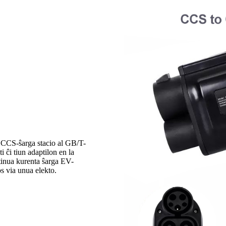
 CCS-ŝarga stacio al GB/T-
i ĉi tiun adaptilon en la
inua kurenta ŝarga EV-
os via unua elekto.