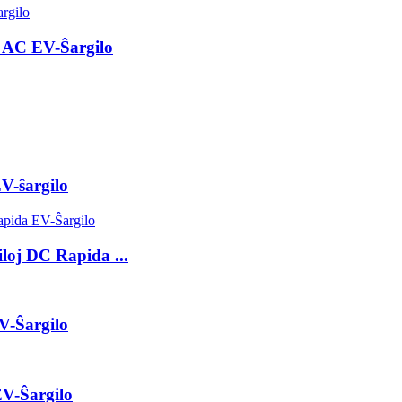
 AC EV-Ŝargilo
V-ŝargilo
oj DC Rapida ...
V-Ŝargilo
V-Ŝargilo