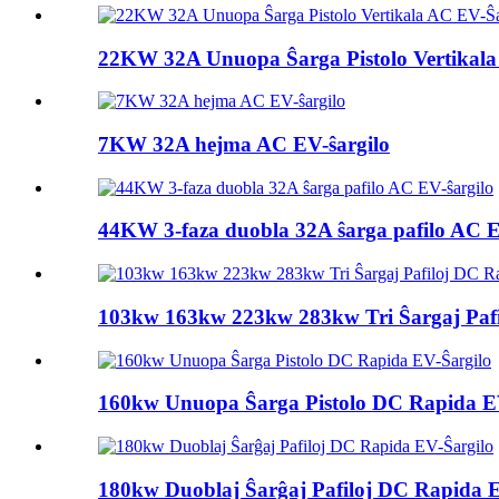
22KW 32A Unuopa Ŝarga Pistolo Vertikala
7KW 32A hejma AC EV-ŝargilo
44KW 3-faza duobla 32A ŝarga pafilo AC E
103kw 163kw 223kw 283kw Tri Ŝargaj Pafil
160kw Unuopa Ŝarga Pistolo DC Rapida E
180kw Duoblaj Ŝarĝaj Pafiloj DC Rapida E